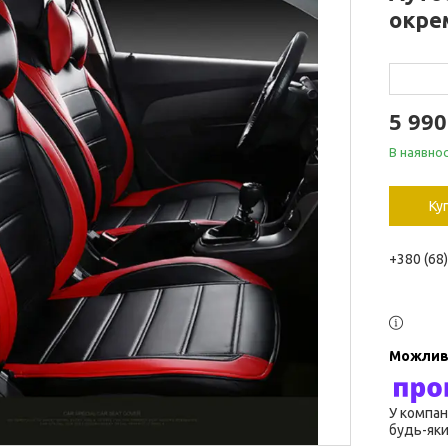
окре
5 99
В наявнос
Ку
+380 (68
У компан
будь-яки