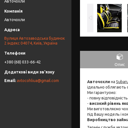
Авточохли
Авточохли
Вулиця Автозаводська будинок
2 індекс 04074, Київ, Україна
+380 (68) 033-66-42
Опис
avtocohliua@gmail.com
Авточохли
на
Subar
ідеально облягають 
Ми гарантуємо:
- повну відповідніст
-
високий рівень яко
Ми виготовляємо чо
під Вашу модель і ко
Виробництво займа
Термін служби авточо