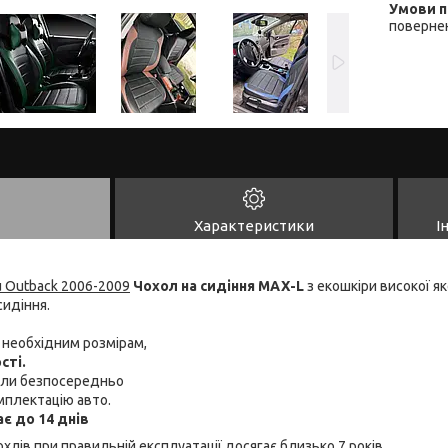
повернен
Характеристики
І
u Outback 2006-2009
Чохол на сидіння MAX-L
з екошкіри високої як
сидіння.
ь необхідним розмірам,
сті.
хли безпосередньо
мплектацію авто.
є до 14 днів
хлів при правильній експлуатації досягає близько 7 років.