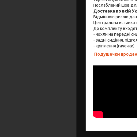
Послаблений шов для
Доставка по всій У
Відмінною рисою дано
Центральна вставка в
До комплекту входя
- чохли на передні си
- задні сидіння, підго
- кріплення (гачечки)
Подушечки продают