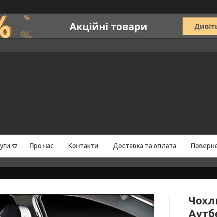
уги
Про нас
Контакти
Доставка та оплата
Поверне
Чохли
Аутб