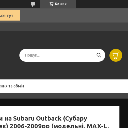
Кошик
ння та обмін
 на Subaru Outback (Субару
ек) 2006-2009рр (модельні, MAX-L,