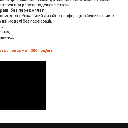
 коректної роботи подушок безпеки.
країні без передоплат
ї моделі є Унікальний дизайн з перфорацією бічних вставок
 цій моделі без перфорації.
ть:
діння,
лівники,
ься окремо - 250 грн/шт