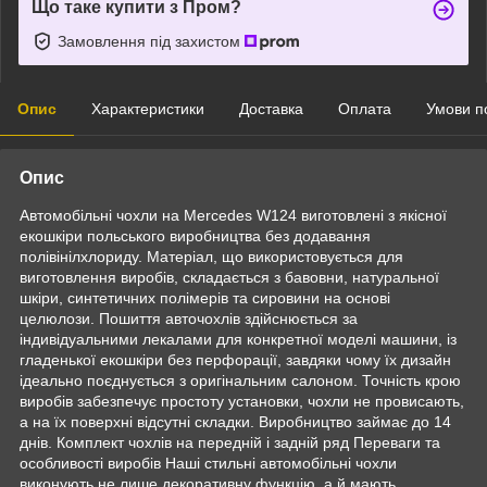
Що таке купити з Пром?
Замовлення під захистом
Опис
Характеристики
Доставка
Оплата
Умови п
Опис
Автомобільні чохли на Mercedes W124 виготовлені з якісної
екошкіри польського виробництва без додавання
полівінілхлориду. Матеріал, що використовується для
виготовлення виробів, складається з бавовни, натуральної
шкіри, синтетичних полімерів та сировини на основі
целюлози. Пошиття авточохлів здійснюється за
індивідуальними лекалами для конкретної моделі машини, із
гладенької екошкіри без перфорації, завдяки чому їх дизайн
ідеально поєднується з оригінальним салоном. Точність крою
виробів забезпечує простоту установки, чохли не провисають,
а на їх поверхні відсутні складки. Виробництво займає до 14
днів. Комплект чохлів на передній і задній ряд Переваги та
особливості виробів Наші стильні автомобільні чохли
виконують не лише декоративну функцію, а й мають