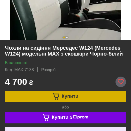
Чохли на сидіння Мерседес W124 (Mercedes
W124) модельні MAX з екошкіри Чорно-білий
В наявності
Код: MAX-7138
Роздріб
4 700
₴
Купити
або
Купити з