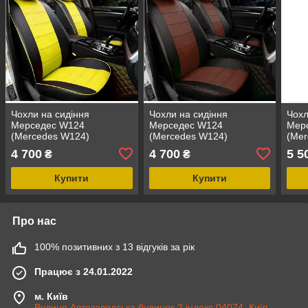
Чохли на сидіння
Чохли на сидіння
Чохл
Мерседес W124
Мерседес W124
Мер
(Mercedes W124)
(Mercedes W124)
(Mer
модельні MAX з екошкіри
модельні MAX з екошкіри
моде
4 700
4 700
5 5
₴
₴
Чорно-жовтий
Чорно-коричневий
екош
Купити
Купити
Про нас
100% позитивних з 13 відгуків за рік
Працює з 24.01.2022
м. Київ
Вулиця Автозаводська будинок 2 індекс 04074, Київ,