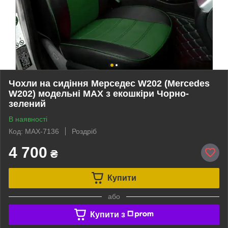
Чохли на сидіння Мерседес W202 (Mercedes
W202) модельні MAX з екошкіри Чорно-
зелений
В наявності
Код: MAX-7136
Роздріб
4 700
₴
Купити
або
Купити з