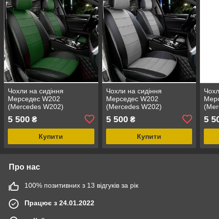
Чохли на сидіння
Чохли на сидіння
Чохл
Мерседес W202
Мерседес W202
Мер
(Mercedes W202)
(Mercedes W202)
(Mer
модельні MAX-N з
модельні MAX-N з
моде
5 500
5 500
5 5
₴
₴
екошкіри Чорно-зелений
екошкіри Чорно-сірий,
екош
графіт
Купити
Купити
Про нас
100% позитивних з 13 відгуків за рік
Працює з 24.01.2022