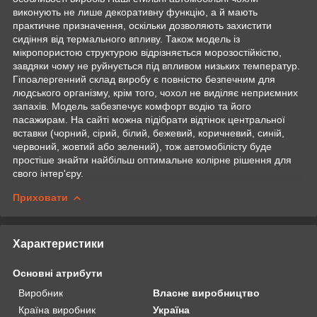
виконують не лише декоративну функцію, а й мають
практичне призначення, оскільки дозволяють захистити
сидіння від термального впливу. Також модель із
мікропористою структурою відрізняється морозостійкістю,
завдяки чому не руйнується під впливом низьких температур.
Гіпоалергенний склад виробу є повністю безпечним для
людського організму, крім того, чохол не виділяє неприємних
запахів. Модель забезпечує комфорт водію та його
пасажирам. На сайті можна підібрати відтінок центральної
вставки (чорний, сірий, білий, бежевий, коричневий, синій,
червоний, жовтий або зелений), тож автомобілісту буде
простіше знайти найбільш оптимальне колірне рішення для
свого інтер'єру.
Приховати
Характеристики
Основні атрибути
Виробник
Власне виробництво
Країна виробник
Україна