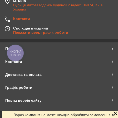
м. Київ
Вулиця Автозаводська будинок 2 індекс 04074, Київ,
Україна
Контакти
Сьогодні вихідний
Показати весь графік роботи
Про нас
КНОПКА
ЗВ'ЯЗКУ
Контакти
Доставка та оплата
Графік роботи
Повна версія сайту
Сайт створено на маркетплейсі
Prom.ua
Зараз компанія не може швидко обробляти замовлення та