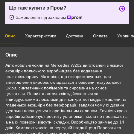
Що таке купити з Пром?
Замовлення під захистом
Опис
Характеристики
Доставка
Оплата
Умови п
Опис
Автомобільні чохли на Mercedes W202 виготовлені з якісної
екошкіри польського виробництва без додавання
полівінілхлориду. Матеріал, що використовується для
виготовлення виробів, складається з бавовни, натуральної
шкіри, синтетичних полімерів та сировини на основі
целюлози. Пошиття авточохлів здійснюється за
індивідуальними лекалами для конкретної моделі машини, із
гладенької екошкіри без перфорації, завдяки чому їх дизайн
ідеально поєднується з оригінальним салоном. Точність крою
виробів забезпечує простоту установки, чохли не провисають,
а на їх поверхні відсутні складки. Виробництво займає до 14
днів. Комплект чохлів на передній і задній ряд Переваги та
особливості виробів Наші стильні автомобільні чохли