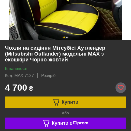
Чохли на сидіння Мітсубісі Аутлендер
(Mitsubishi Outlander) модельні MAX з
екошкіри Чорно-жовтий
В наявності
Код: MAX-7127
Роздріб
4 700
₴
Купити
або
Купити з