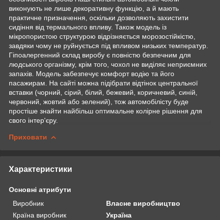
виконують не лише декоративну функцію, а й мають
практичне призначення, оскільки дозволяють захистити
сидіння від термального впливу. Також модель із
мікропористою структурою відрізняється морозостійкістю,
завдяки чому не руйнується під впливом низьких температур.
Гіпоалергенний склад виробу є повністю безпечним для
людського організму, крім того, чохол не виділяє неприємних
запахів. Модель забезпечує комфорт водію та його
пасажирам. На сайті можна підібрати відтінок центральної
вставки (чорний, сірий, білий, бежевий, коричневий, синій,
червоний, жовтий або зелений), тож автомобілісту буде
простіше знайти найбільш оптимальне колірне рішення для
свого інтер'єру.
Приховати
Характеристики
Основні атрибути
Виробник
Власне виробництво
Країна виробник
Україна