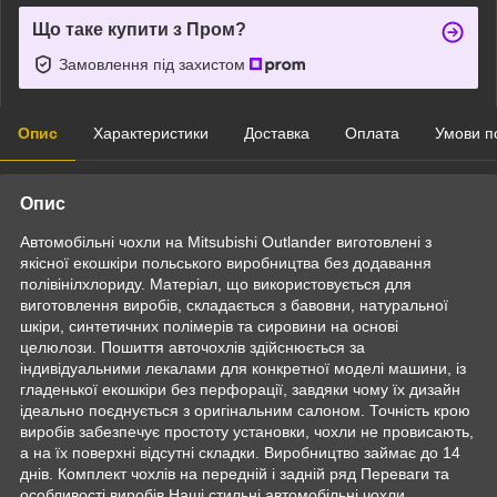
Що таке купити з Пром?
Замовлення під захистом
Опис
Характеристики
Доставка
Оплата
Умови п
Опис
Автомобільні чохли на Mitsubishi Outlander виготовлені з
якісної екошкіри польського виробництва без додавання
полівінілхлориду. Матеріал, що використовується для
виготовлення виробів, складається з бавовни, натуральної
шкіри, синтетичних полімерів та сировини на основі
целюлози. Пошиття авточохлів здійснюється за
індивідуальними лекалами для конкретної моделі машини, із
гладенької екошкіри без перфорації, завдяки чому їх дизайн
ідеально поєднується з оригінальним салоном. Точність крою
виробів забезпечує простоту установки, чохли не провисають,
а на їх поверхні відсутні складки. Виробництво займає до 14
днів. Комплект чохлів на передній і задній ряд Переваги та
особливості виробів Наші стильні автомобільні чохли