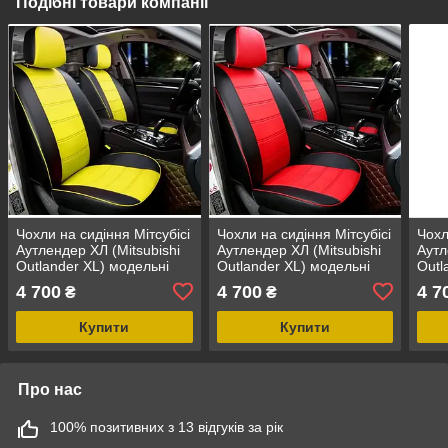
Подібні товари компанії
Чохли на сидіння Мітсубісі
Чохли на сидіння Мітсубісі
Чохл
Аутлендер ХЛ (Mitsubishi
Аутлендер ХЛ (Mitsubishi
Аутл
Outlander XL) модельні
Outlander XL) модельні
Outl
MAX з екошкіри Чорно-
MAX з екошкіри Чорно-
MAX 
4 700
4 700
4 7
₴
₴
жовтий
червоний
сіри
Купити
Купити
Про нас
100% позитивних з 13 відгуків за рік