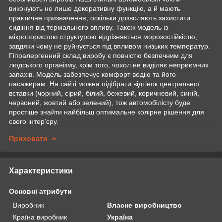
виконують не лише декоративну функцію, а й мають
практичне призначення, оскільки дозволяють захистити
сидіння від термального впливу. Також модель із
мікропористою структурою відрізняється морозостійкістю,
завдяки чому не руйнується під впливом низьких температур.
Гіпоалергенний склад виробу є повністю безпечним для
людського організму, крім того, чохол не виділяє неприємних
запахів. Модель забезпечує комфорт водію та його
пасажирам. На сайті можна підібрати відтінок центральної
вставки (чорний, сірий, білий, бежевий, коричневий, синій,
червоний, жовтий або зелений), тож автомобілісту буде
простіше знайти найбільш оптимальне колірне рішення для
свого інтер'єру.
Приховати
Характеристики
Основні атрибути
Виробник
Власне виробництво
Країна виробник
Україна