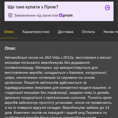
Що таке купити з Пром?
Замовлення під захистом
Опис
Характеристики
Доставка
Оплата
Умови п
Опис
Автомобільні чохли на ЗАЗ Vida з 2012р. виготовлені з якісної
екошкіри польського виробництва без додавання
полівінілхлориду. Матеріал, що використовується для
виготовлення виробів, складається з бавовни, натуральної
шкіри, синтетичних полімерів та сировини на основі
целюлози. Пошиття авточохлів здійснюється за
індивідуальними лекалами для конкретної моделі машини, із
гладенької екошкіри без перфорації, завдяки чому їх дизайн
ідеально поєднується з оригінальним салоном. Точність крою
виробів забезпечує простоту установки, чохли не провисають,
а на їх поверхні відсутні складки. Виробництво займає до 14
днів. Комплект чохлів на передній і задній ряд Переваги та
особливості виробів Наші стильні автомобільні чохли