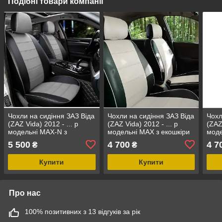
Подібні товари компанії
Чохли на сидіння ЗАЗ Віда
Чохли на сидіння ЗАЗ Віда
Чохл
(ZAZ Vida) 2012 - ... р
(ZAZ Vida) 2012 - ... р
(ZAZ
модельні MAX-N з
модельні MAX з екошкіри
моде
екошкіри Чорно-сірий,
Чорно-білий
Чорн
5 500
4 700
4 7
₴
₴
графіт
Купити
Купити
Про нас
100% позитивних з 13 відгуків за рік