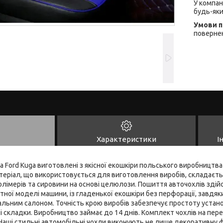
У компан
будь-яки
повернен
Характеристики
І
а Ford Kuga виготовлені з якісної екошкіри польського виробництв
теріал, що використовується для виготовлення виробів, складаєть
олімерів та сировини на основі целюлози. Пошиття авточохлів зді
ної моделі машини, із гладенької екошкіри без перфорації, завдяк
альним салоном. Точність крою виробів забезпечує простоту устано
ні складки. Виробництво займає до 14 днів. Комплект чохлів на пере
Наші стильні автомобільні чохли виконують не лише декоративну ф