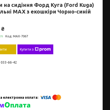
 на сидіння Форд Куга (Ford Kuga)
льні MAX з екошкіри Чорно-синій
 ₴
ті
Код:
MAX-7067
пити
Купити з
) 033-66-42