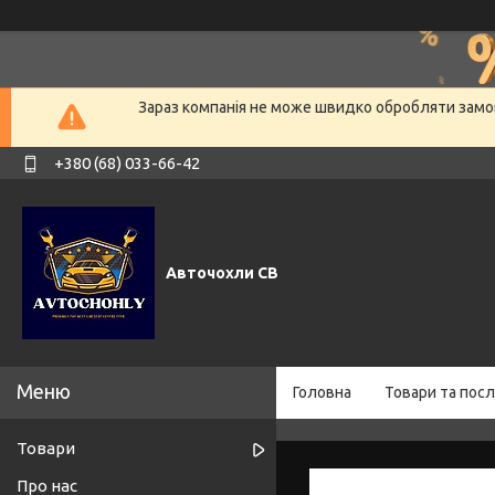
Зараз компанія не може швидко обробляти замов
+380 (68) 033-66-42
Авточохли СВ
Головна
Товари та посл
Товари
Про нас