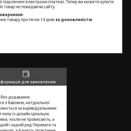
ії підключені електронні платежі. Тепер ви можете купити
й товар не покидаючи сайту.
ня товару протягом 14 днів
за домовленістю
нформація для замовлення
а без додавання
ся з бавовни, натуральної
йснюється за індивідуальними
и чому їх дизайн ідеально
вки, чохли не провисають, а
дній і задній ряд Переваги та
ункцію, а й мають практичне