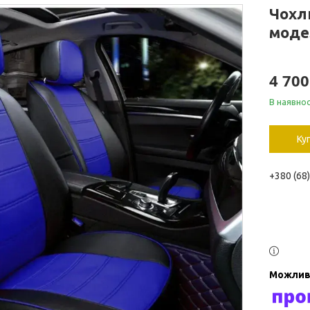
Чохли
моде
4 700
В наявнос
Ку
+380 (68