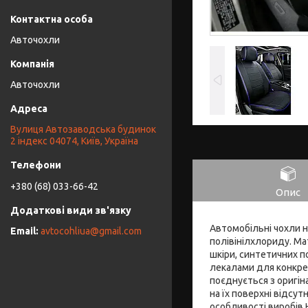
Авточохли
Авточохли
Вулиця Автозаводська будинок
2 індекс 04074, Київ, Україна
+380 (68) 033-66-42
Опис
Автомобільні чохли н
avtocohliua@gmail.com
полівінілхлориду. Ма
шкіри, синтетичних п
лекалами для конкрет
поєднується з оригін
на їх поверхні відсут
особливості виробів 