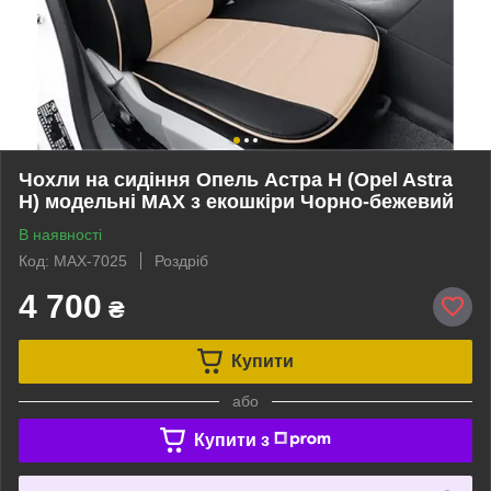
Чохли на сидіння Опель Астра Н (Opel Astra
H) модельні MAX з екошкіри Чорно-бежевий
В наявності
Код: MAX-7025
Роздріб
4 700
₴
Купити
або
Купити з