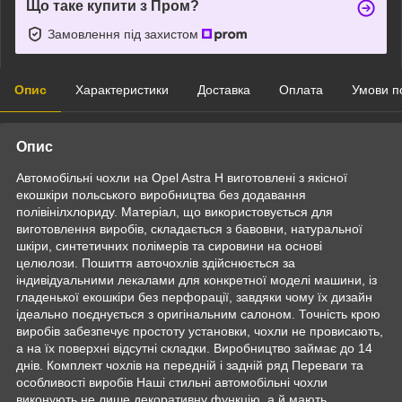
Що таке купити з Пром?
Замовлення під захистом
Опис
Характеристики
Доставка
Оплата
Умови п
Опис
Автомобільні чохли на Opel Astra H виготовлені з якісної
екошкіри польського виробництва без додавання
полівінілхлориду. Матеріал, що використовується для
виготовлення виробів, складається з бавовни, натуральної
шкіри, синтетичних полімерів та сировини на основі
целюлози. Пошиття авточохлів здійснюється за
індивідуальними лекалами для конкретної моделі машини, із
гладенької екошкіри без перфорації, завдяки чому їх дизайн
ідеально поєднується з оригінальним салоном. Точність крою
виробів забезпечує простоту установки, чохли не провисають,
а на їх поверхні відсутні складки. Виробництво займає до 14
днів. Комплект чохлів на передній і задній ряд Переваги та
особливості виробів Наші стильні автомобільні чохли
виконують не лише декоративну функцію, а й мають