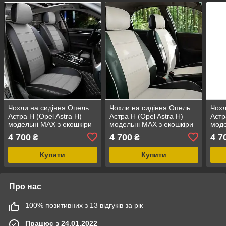
Чохли на сидіння Опель
Чохли на сидіння Опель
Чохл
Астра Н (Opel Astra H)
Астра Н (Opel Astra H)
Астр
модельні MAX з екошкіри
модельні MAX з екошкіри
моде
Чорно-сірий, графіт
Чорно-білий
Чорн
4 700
4 700
4 7
₴
₴
Купити
Купити
Про нас
100% позитивних з 13 відгуків за рік
Працює з 24.01.2022