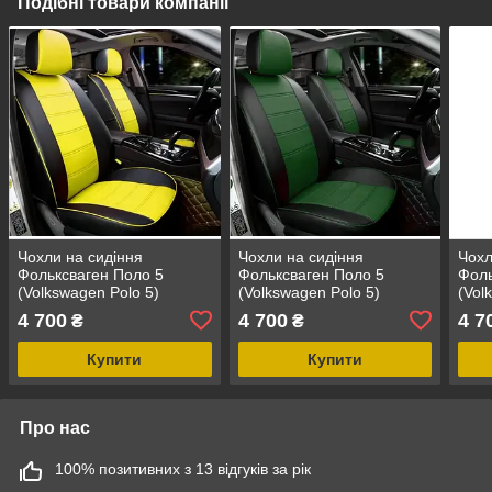
Подібні товари компанії
Чохли на сидіння
Чохли на сидіння
Чохл
Фольксваген Поло 5
Фольксваген Поло 5
Фоль
(Volkswagen Polo 5)
(Volkswagen Polo 5)
(Vol
модельні MAX з екошкіри
модельні MAX з екошкіри
моде
4 700
4 700
4 7
₴
₴
Чорно-жовтий
Чорно-зелений
Чорн
Купити
Купити
Про нас
100% позитивних з 13 відгуків за рік