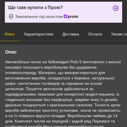
Що таке купити з Пром?
Замовлення під захистом
Опис
Характеристики
Доставка
Оплата
Умови п
Опис
Автомобільні чохли на Volkswagen Polo 5 виготовлені з якісної
екошкіри польського виробництва без додавання
полівінілхлориду. Матеріал, що використовується для
виготовлення виробів, складається з бавовни, натуральної
шкіри, синтетичних полімерів та сировини на основі
целюлози. Пошиття авточохлів здійснюється за
індивідуальними лекалами для конкретної моделі машини, із
гладенької екошкіри без перфорації, завдяки чому їх дизайн
ідеально поєднується з оригінальним салоном. Точність крою
виробів забезпечує простоту установки, чохли не провисають,
а на їх поверхні відсутні складки. Виробництво займає до 14
днів. Комплект чохлів на передній і задній ряд Переваги та
особливості виробів Наші стильні автомобільні чохли