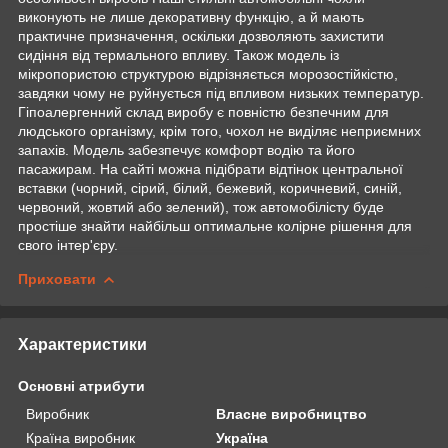
виконують не лише декоративну функцію, а й мають
практичне призначення, оскільки дозволяють захистити
сидіння від термального впливу. Також модель із
мікропористою структурою відрізняється морозостійкістю,
завдяки чому не руйнується під впливом низьких температур.
Гіпоалергенний склад виробу є повністю безпечним для
людського організму, крім того, чохол не виділяє неприємних
запахів. Модель забезпечує комфорт водію та його
пасажирам. На сайті можна підібрати відтінок центральної
вставки (чорний, сірий, білий, бежевий, коричневий, синій,
червоний, жовтий або зелений), тож автомобілісту буде
простіше знайти найбільш оптимальне колірне рішення для
свого інтер'єру.
Приховати
Характеристики
Основні атрибути
Виробник
Власне виробництво
Країна виробник
Україна