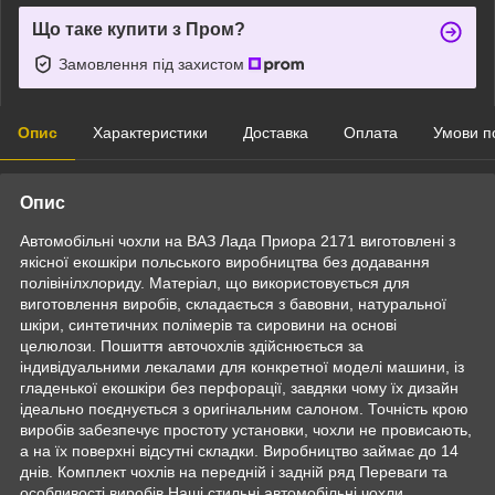
Що таке купити з Пром?
Замовлення під захистом
Опис
Характеристики
Доставка
Оплата
Умови п
Опис
Автомобільні чохли на ВАЗ Лада Приора 2171 виготовлені з
якісної екошкіри польського виробництва без додавання
полівінілхлориду. Матеріал, що використовується для
виготовлення виробів, складається з бавовни, натуральної
шкіри, синтетичних полімерів та сировини на основі
целюлози. Пошиття авточохлів здійснюється за
індивідуальними лекалами для конкретної моделі машини, із
гладенької екошкіри без перфорації, завдяки чому їх дизайн
ідеально поєднується з оригінальним салоном. Точність крою
виробів забезпечує простоту установки, чохли не провисають,
а на їх поверхні відсутні складки. Виробництво займає до 14
днів. Комплект чохлів на передній і задній ряд Переваги та
особливості виробів Наші стильні автомобільні чохли