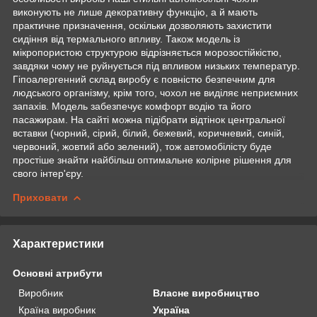
виконують не лише декоративну функцію, а й мають
практичне призначення, оскільки дозволяють захистити
сидіння від термального впливу. Також модель із
мікропористою структурою відрізняється морозостійкістю,
завдяки чому не руйнується під впливом низьких температур.
Гіпоалергенний склад виробу є повністю безпечним для
людського організму, крім того, чохол не виділяє неприємних
запахів. Модель забезпечує комфорт водію та його
пасажирам. На сайті можна підібрати відтінок центральної
вставки (чорний, сірий, білий, бежевий, коричневий, синій,
червоний, жовтий або зелений), тож автомобілісту буде
простіше знайти найбільш оптимальне колірне рішення для
свого інтер'єру.
Приховати
Характеристики
Основні атрибути
Виробник
Власне виробництво
Країна виробник
Україна