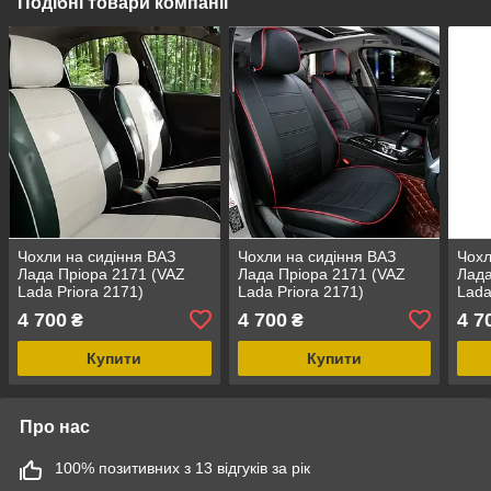
Подібні товари компанії
Чохли на сидіння ВАЗ
Чохли на сидіння ВАЗ
Чохл
Лада Пріора 2171 (VAZ
Лада Пріора 2171 (VAZ
Лада
Lada Priora 2171)
Lada Priora 2171)
Lada
модельні MAX з екошкіри
модельні MAX з екошкіри
моде
4 700
4 700
4 7
₴
₴
Чорно-білий
Чорн
Купити
Купити
Про нас
100% позитивних з 13 відгуків за рік