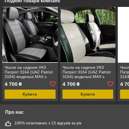
Подібні товари компанії
Чохли на сидіння УАЗ
Чохли на сидіння УАЗ
Чохл
Патріот 3164 (UAZ Patriot
Патріот 3164 (UAZ Patriot
Патр
3164) модельні MAX з
3164) модельні MAX з
3164
екошкіри Чорно-сірий,
екошкіри Чорно-білий
екош
4 700
4 700
4 7
₴
₴
графіт
Купити
Купити
Про нас
100% позитивних з 13 відгуків за рік