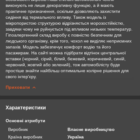
виконують не лише декоративну функцію, а й мають
практичне призначення, оскільки дозволяють захистити
сидіння від термального впливу. Також модель із
мікропористою структурою відрізняється морозостійкістю,
завдяки чому не руйнується під впливом низьких температур.
Гіпоалергенний склад виробу є повністю безпечним для
людського організму, крім того, чохол не виділяє неприємних
запахів. Модель забезпечує комфорт водію та його
пасажирам. На сайті можна підібрати відтінок центральної
вставки (чорний, сірий, білий, бежевий, коричневий, синій,
червоний, жовтий або зелений), тож автомобілісту буде
простіше знайти найбільш оптимальне колірне рішення для
свого інтер'єру.
Приховати
Характеристики
Основні атрибути
Виробник
Власне виробництво
Країна виробник
Україна