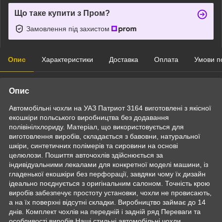
Що таке купити з Пром?
Замовлення під захистом
Опис
Характеристики
Доставка
Оплата
Умови п
Опис
Автомобільні чохли на УАЗ Патриот 3164 виготовлені з якісної
екошкіри польського виробництва без додавання
полівінілхлориду. Матеріал, що використовується для
виготовлення виробів, складається з бавовни, натуральної
шкіри, синтетичних полімерів та сировини на основі
целюлози. Пошиття авточохлів здійснюється за
індивідуальними лекалами для конкретної моделі машини, із
гладенької екошкіри без перфорації, завдяки чому їх дизайн
ідеально поєднується з оригінальним салоном. Точність крою
виробів забезпечує простоту установки, чохли не провисають,
а на їх поверхні відсутні складки. Виробництво займає до 14
днів. Комплект чохлів на передній і задній ряд Переваги та
особливості виробів Наші стильні автомобільні чохли