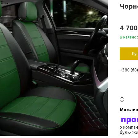
Чорн
4 700
В наявнос
Ку
+380 (68
У компан
будь-яки