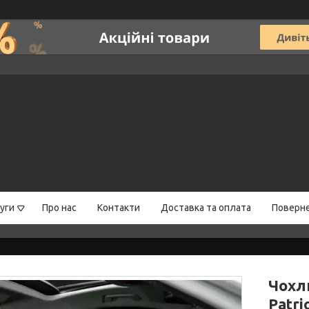
уги
Про нас
Контакти
Доставка та оплата
Поверне
Чохл
Patri