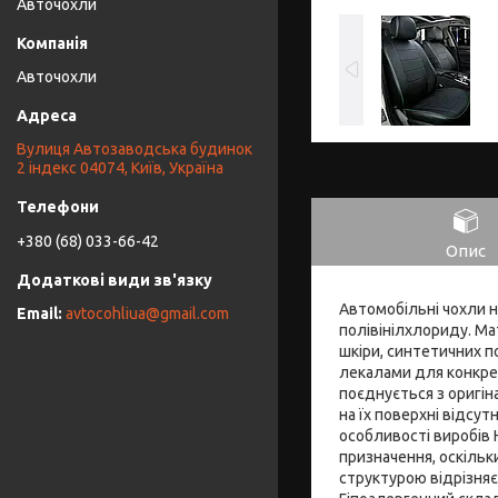
Авточохли
Авточохли
Вулиця Автозаводська будинок
2 індекс 04074, Київ, Україна
+380 (68) 033-66-42
Опис
Автомобільні чохли н
avtocohliua@gmail.com
полівінілхлориду. Ма
шкіри, синтетичних п
лекалами для конкрет
поєднується з оригін
на їх поверхні відсут
особливості виробів 
призначення, оскіль
структурою відрізняє