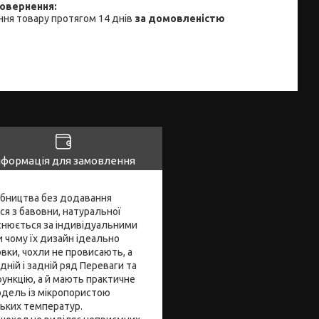
ня товару протягом 14 днів
за домовленістю
нформація для замовлення
робництва без додавання
ся з бавовни, натуральної
йснюється за індивідуальними
и чому їх дизайн ідеально
вки, чохли не провисають, а
дній і задній ряд Переваги та
ункцію, а й мають практичне
одель із мікропористою
зьких температур.