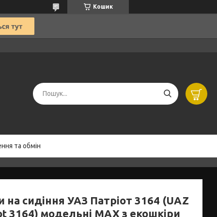
Кошик
ння та обмін
и на сидіння УАЗ Патріот 3164 (UAZ
ot 3164) модельні MAX з екошкіри