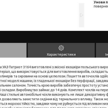
повернен
Характеристики
І
а УАЗ Патриот 3164 виготовлені з якісної екошкіри польського ви
теріал, що використовується для виготовлення виробів, складаєть
олімерів та сировини на основі целюлози. Пошиття авточохлів зді
ної моделі машини, із гладенької екошкіри без перфорації, завдяк
альним салоном. Точність крою виробів забезпечує простоту устано
ні складки. Виробництво займає до 14 днів. Комплект чохлів на пере
Наші стильні автомобільні чохли виконують не лише декоративну ф
ки дозволяють захистити сидіння від термального впливу. Також м
ться морозостійкістю, завдяки чому не руйнується під впливом ни