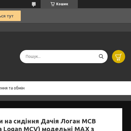
Кошик
ння та обмін
и на сидіння Дачія Логан МСВ
ia Logan MCV) модельні MAX з