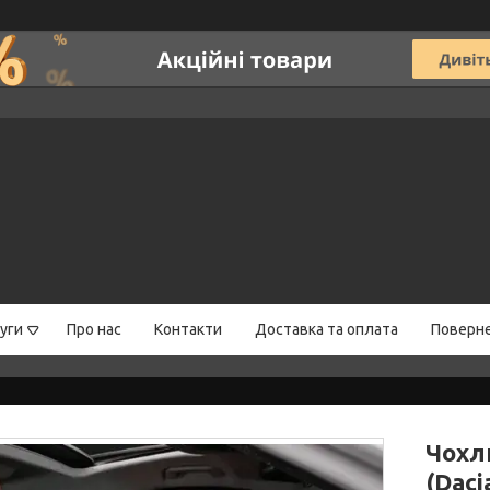
уги
Про нас
Контакти
Доставка та оплата
Поверне
Чохл
(Dac