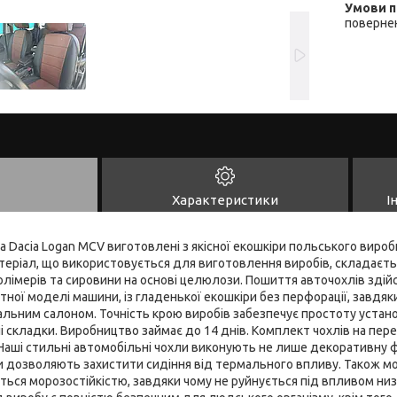
повернен
Характеристики
І
а Dacia Logan MCV виготовлені з якісної екошкіри польського виро
теріал, що використовується для виготовлення виробів, складаєть
олімерів та сировини на основі целюлози. Пошиття авточохлів зді
ної моделі машини, із гладенької екошкіри без перфорації, завдяк
альним салоном. Точність крою виробів забезпечує простоту устано
ні складки. Виробництво займає до 14 днів. Комплект чохлів на пере
Наші стильні автомобільні чохли виконують не лише декоративну ф
ки дозволяють захистити сидіння від термального впливу. Також м
ться морозостійкістю, завдяки чому не руйнується під впливом ни