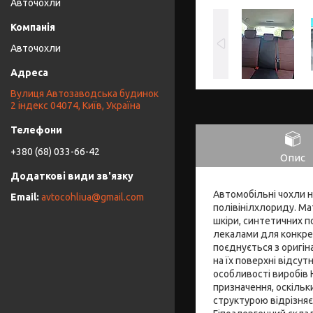
Авточохли
Авточохли
Вулиця Автозаводська будинок
2 індекс 04074, Київ, Україна
+380 (68) 033-66-42
Опис
Автомобільні чохли н
avtocohliua@gmail.com
полівінілхлориду. Ма
шкіри, синтетичних п
лекалами для конкрет
поєднується з оригін
на їх поверхні відсут
особливості виробів 
призначення, оскіль
структурою відрізняє