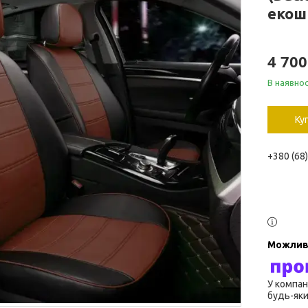
екош
4 700
В наявнос
Ку
+380 (68
У компан
будь-яки