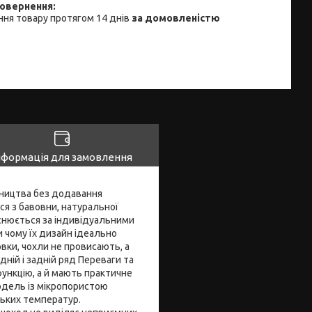
ня товару протягом 14 днів
за домовленістю
нформація для замовлення
бництва без додавання
ся з бавовни, натуральної
йснюється за індивідуальними
и чому їх дизайн ідеально
вки, чохли не провисають, а
дній і задній ряд Переваги та
ункцію, а й мають практичне
одель із мікропористою
зьких температур.