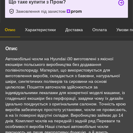
Що таке купити з Пром?
Замовлення під захистом
Опис
Характеристики
Доставка
Оплата
Умови п
Опис
Автомобільні чохли на Hyundai i30 виготовлені з якісної
екошкіри польського виробництва без додавання
полівінілхлориду. Матеріал, що використовується для
виготовлення виробів, складається з бавовни, натуральної
шкіри, синтетичних полімерів та сировини на основі
целюлози. Пошиття авточохлів здійснюється за
індивідуальними лекалами для конкретної моделі машини, із
гладенької екошкіри без перфорації, завдяки чому їх дизайн
ідеально поєднується з оригінальним салоном. Точність крою
виробів забезпечує простоту установки, чохли не провисають,
а на їх поверхні відсутні складки. Виробництво займає до 14
днів. Комплект чохлів на передній і задній ряд Переваги та
особливості виробів Наші стильні автомобільні чохли
виконують не лише декоративну функцію, а й мають