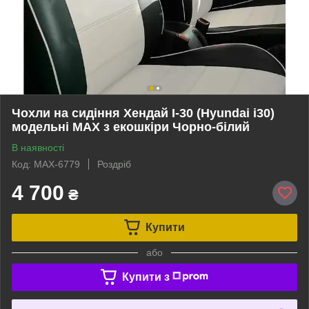
Чохли на сидіння Хендай І-30 (Hyundai i30)
модельні MAX з екошкіри Чорно-білий
В наявності
Код: MAX-6779
Роздріб
4 700
₴
Купити
або
Купити з