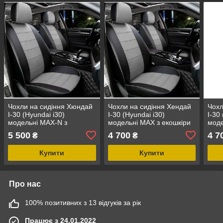
Чохли на сидіння Хюндай
Чохли на сидіння Хендай
Чохл
І-30 (Hyundai i30)
І-30 (Hyundai i30)
І-30
модельні MAX-N з
модельні MAX з екошкіри
моде
екошкіри Чорно-сірий,
Чорно-сірий, графіт
Чорн
5 500
4 700
4 7
₴
₴
графіт
Купити
Купити
Про нас
100% позитивних з 13 відгуків за рік
Працює з 24.01.2022