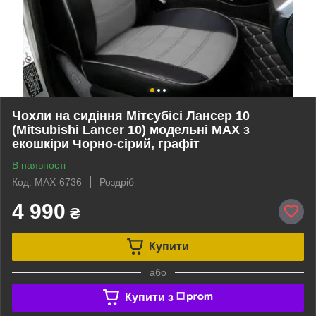
Чохли на сидіння Мітсубісі Лансер 10
(Mitsubishi Lancer 10) модельні MAX з
екошкіри Чорно-сірий, графіт
В наявності
Код: MAX-6736
Роздріб
4 990
₴
Купити
або
Купити з