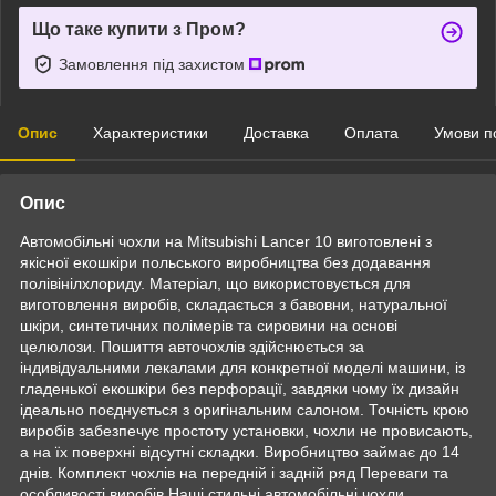
Що таке купити з Пром?
Замовлення під захистом
Опис
Характеристики
Доставка
Оплата
Умови п
Опис
Автомобільні чохли на Mitsubishi Lancer 10 виготовлені з
якісної екошкіри польського виробництва без додавання
полівінілхлориду. Матеріал, що використовується для
виготовлення виробів, складається з бавовни, натуральної
шкіри, синтетичних полімерів та сировини на основі
целюлози. Пошиття авточохлів здійснюється за
індивідуальними лекалами для конкретної моделі машини, із
гладенької екошкіри без перфорації, завдяки чому їх дизайн
ідеально поєднується з оригінальним салоном. Точність крою
виробів забезпечує простоту установки, чохли не провисають,
а на їх поверхні відсутні складки. Виробництво займає до 14
днів. Комплект чохлів на передній і задній ряд Переваги та
особливості виробів Наші стильні автомобільні чохли