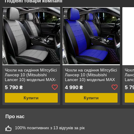
Подібні товари компанії
Чохли на сидіння Мітсубісі
Чохли на сидіння Мітсубісі
Чохл
Лансер 10 (Mitsubishi
Лансер 10 (Mitsubishi
Ланс
Lancer 10) модельні MAX-
Lancer 10) модельні MAX
Lanc
N з екошкіри Чорно-сірий,
з екошкіри Чорно-синій
з ек
5 790
4 990
5 7
₴
₴
графіт
граф
Купити
Купити
Про нас
100% позитивних з 13 відгуків за рік