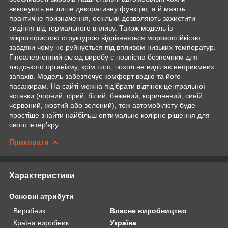
виконують не лише декоративну функцію, а й мають
практичне призначення, оскільки дозволяють захистити
сидіння від термального впливу. Також модель із
мікропористою структурою відрізняється морозостійкістю,
завдяки чому не руйнується під впливом низьких температур.
Гіпоалергенний склад виробу є повністю безпечним для
людського організму, крім того, чохол не виділяє неприємних
запахів. Модель забезпечує комфорт водію та його
пасажирам. На сайті можна підібрати відтінок центральної
вставки (чорний, сірий, білий, бежевий, коричневий, синій,
червоний, жовтий або зелений), тож автомобілісту буде
простіше знайти найбільш оптимальне колірне рішення для
свого інтер'єру.
Приховати
Характеристики
Основні атрибути
Виробник
Власне виробництво
Країна виробник
Україна