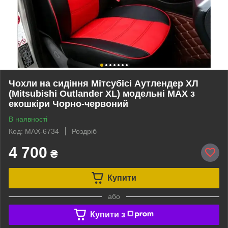
Чохли на сидіння Мітсубісі Аутлендер ХЛ
(Mitsubishi Outlander XL) модельні MAX з
екошкіри Чорно-червоний
В наявності
Код: MAX-6734
Роздріб
4 700
₴
Купити
або
Купити з