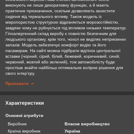
виконують не лише декоративну функцію, а й мають
практичне призначення, оскільки дозволяють захистити
сидіння від термального впливу. Також модель із
мікропористою структурою відрізняється морозостійкістю,
завдяки чому не руйнується під впливом низьких температур.
Гіпоалергенний склад виробу є повністю безпечним для
людського організму, крім того, чохол не виділяє неприємних
запахів. Модель забезпечує комфорт водію та його
пасажирам. На сайті можна підібрати відтінок центральної
вставки (чорний, сірий, білий, бежевий, коричневий, синій,
червоний, жовтий або зелений), тож автомобілісту буде
простіше знайти найбільш оптимальне колірне рішення для
свого інтер'єру.
Приховати
Характеристики
Основні атрибути
Виробник
Власне виробництво
Країна виробник
Україна