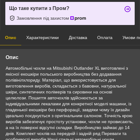
Що таке купити з Пром?
Замовлення під захистом
Опис
Характеристики
Доставка
Оплата
Умови п
Опис
Автомобільні чохли на Mitsubishi Outlander XL виготовлені з
якісної екошкіри польського виробництва без додавання
полівінілхлориду. Матеріал, що використовується для
виготовлення виробів, складається з бавовни, натуральної
шкіри, синтетичних полімерів та сировини на основі
целюлози. Пошиття авточохлів здійснюється за
індивідуальними лекалами для конкретної моделі машини, із
гладенької екошкіри без перфорації, завдяки чому їх дизайн
ідеально поєднується з оригінальним салоном. Точність крою
виробів забезпечує простоту установки, чохли не провисають,
а на їх поверхні відсутні складки. Виробництво займає до 14
днів. Комплект чохлів на передній і задній ряд Переваги та
особливості виробів Наші стильні автомобільні чохли