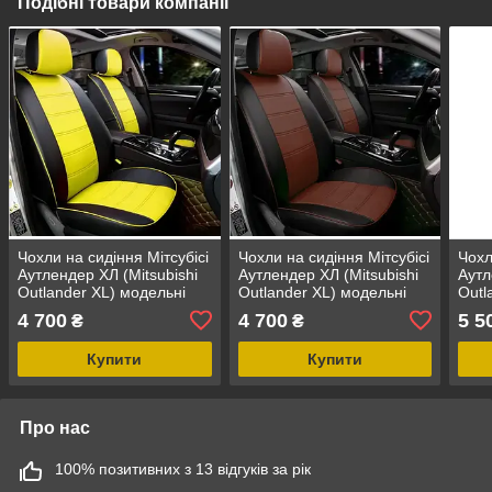
Подібні товари компанії
Чохли на сидіння Мітсубісі
Чохли на сидіння Мітсубісі
Чохл
Аутлендер ХЛ (Mitsubishi
Аутлендер ХЛ (Mitsubishi
Аутл
Outlander XL) модельні
Outlander XL) модельні
Outl
MAX з екошкіри Чорно-
MAX з екошкіри Чорно-
MAX-
4 700
4 700
5 5
₴
₴
жовтий
коричневий
чер
Купити
Купити
Про нас
100% позитивних з 13 відгуків за рік