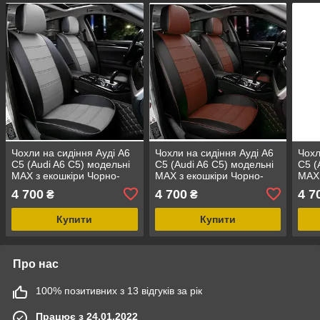
Чохли на сидіння Ауді А6
Чохли на сидіння Ауді А6
Чохл
С5 (Audi A6 C5) модельні
С5 (Audi A6 C5) модельні
С5 (
MAX з екошкіри Чорно-
MAX з екошкіри Чорно-
MAX 
сірий, графіт
коричневий
біли
4 700
4 700
4 7
₴
₴
Купити
Купити
Про нас
100% позитивних з 13 відгуків за рік
Працює з 24.01.2022