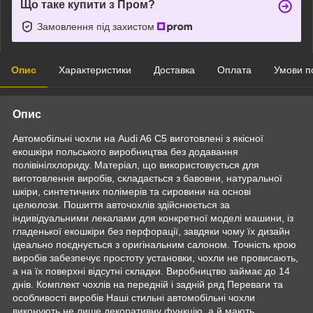
Що таке купити з Пром?
Замовлення під захистом
Опис
Характеристики
Доставка
Оплата
Умови п
Опис
Автомобільні чохли на Audi A6 C5 виготовлені з якісної
екошкіри польського виробництва без додавання
полівінілхлориду. Матеріал, що використовується для
виготовлення виробів, складається з бавовни, натуральної
шкіри, синтетичних полімерів та сировини на основі
целюлози. Пошиття авточохлів здійснюється за
індивідуальними лекалами для конкретної моделі машини, із
гладенької екошкіри без перфорації, завдяки чому їх дизайн
ідеально поєднується з оригінальним салоном. Точність крою
виробів забезпечує простоту установки, чохли не провисають,
а на їх поверхні відсутні складки. Виробництво займає до 14
днів. Комплект чохлів на передній і задній ряд Переваги та
особливості виробів Наші стильні автомобільні чохли
виконують не лише декоративну функцію, а й мають