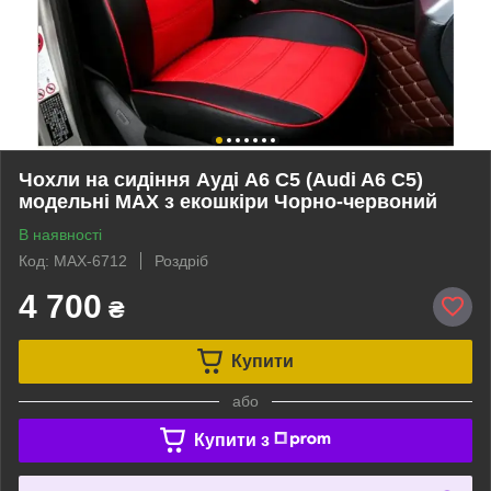
Чохли на сидіння Ауді А6 С5 (Audi A6 C5)
модельні MAX з екошкіри Чорно-червоний
В наявності
Код: MAX-6712
Роздріб
4 700
₴
Купити
або
Купити з