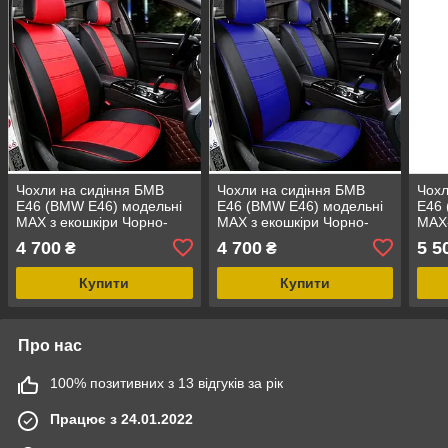
Чохли на сидіння БМВ
Чохли на сидіння БМВ
Чохл
Е46 (BMW E46) модельні
Е46 (BMW E46) модельні
Е46 
MAX з екошкіри Чорно-
MAX з екошкіри Чорно-
MAX-
червоний
синій
кори
4 700
4 700
5 5
₴
₴
Купити
Купити
Про нас
100% позитивних з 13 відгуків за рік
Працює з 24.01.2022