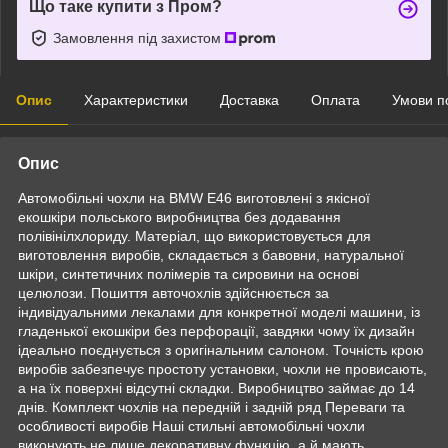
Що таке купити з Пром?
Замовлення під захистом
Опис
Характеристики
Доставка
Оплата
Умови п
Опис
Автомобільні чохли на BMW E46 виготовлені з якісної
екошкіри польського виробництва без додавання
полівінілхлориду. Матеріал, що використовується для
виготовлення виробів, складається з бавовни, натуральної
шкіри, синтетичних полімерів та сировини на основі
целюлози. Пошиття авточохлів здійснюється за
індивідуальними лекалами для конкретної моделі машини, із
гладенької екошкіри без перфорації, завдяки чому їх дизайн
ідеально поєднується з оригінальним салоном. Точність крою
виробів забезпечує простоту установки, чохли не провисають,
а на їх поверхні відсутні складки. Виробництво займає до 14
днів. Комплект чохлів на передній і задній ряд Переваги та
особливості виробів Наші стильні автомобільні чохли
виконують не лише декоративну функцію, а й мають