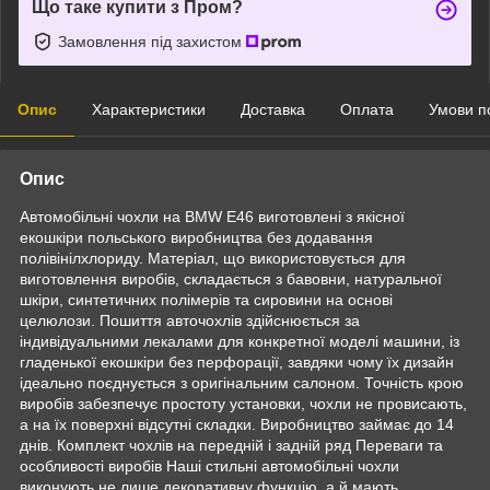
Що таке купити з Пром?
Замовлення під захистом
Опис
Характеристики
Доставка
Оплата
Умови п
Опис
Автомобільні чохли на BMW E46 виготовлені з якісної
екошкіри польського виробництва без додавання
полівінілхлориду. Матеріал, що використовується для
виготовлення виробів, складається з бавовни, натуральної
шкіри, синтетичних полімерів та сировини на основі
целюлози. Пошиття авточохлів здійснюється за
індивідуальними лекалами для конкретної моделі машини, із
гладенької екошкіри без перфорації, завдяки чому їх дизайн
ідеально поєднується з оригінальним салоном. Точність крою
виробів забезпечує простоту установки, чохли не провисають,
а на їх поверхні відсутні складки. Виробництво займає до 14
днів. Комплект чохлів на передній і задній ряд Переваги та
особливості виробів Наші стильні автомобільні чохли
виконують не лише декоративну функцію, а й мають