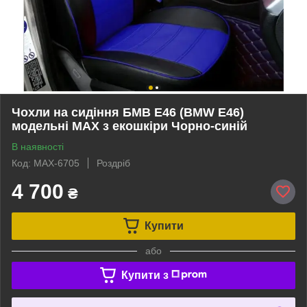
Чохли на сидіння БМВ Е46 (BMW E46)
модельні MAX з екошкіри Чорно-синій
В наявності
Код: MAX-6705
Роздріб
4 700
₴
Купити
або
Купити з