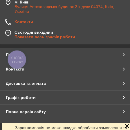
м. Київ
Вулиця Автозаводська будинок 2 індекс 04074, Київ,
Україна
Контакти
Сьогодні вихідний
Показати весь графік роботи
Про нас
КНОПКА
ЗВ'ЯЗКУ
Контакти
Доставка та оплата
Графік роботи
Повна версія сайту
Сайт створено на маркетплейсі
Prom.ua
Зараз компанія не може швидко обробляти замовлення та