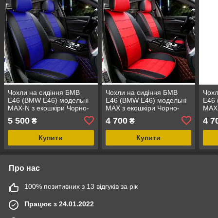
Чохли на сидіння БМВ
Чохли на сидіння БМВ
Чохл
Е46 (BMW E46) модельні
Е46 (BMW E46) модельні
Е46 
MAX-N з екошкіри Чорно-
MAX з екошкіри Чорно-
MAX 
синій
червоний
кори
5 500
4 700
4 7
₴
₴
Купити
Купити
Про нас
100% позитивних з 13 відгуків за рік
Працює з 24.01.2022