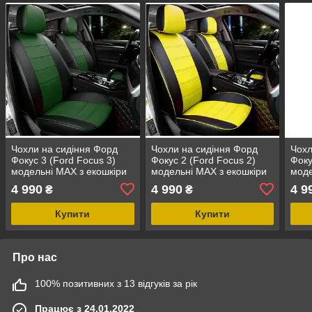
Чохли на сидіння Форд
Чохли на сидіння Форд
Чохл
Фокус 3 (Ford Focus 3)
Фокус 2 (Ford Focus 2)
Фоку
модельні MAX з екошкіри
модельні MAX з екошкіри
моде
Чорно-зелений
Чорно-жовтий
Чорн
4 990
4 990
4 9
₴
₴
Купити
Купити
Про нас
100% позитивних з 13 відгуків за рік
Працює з 24.01.2022