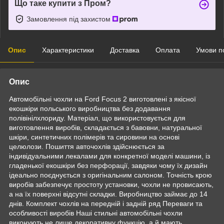
Що таке купити з Пром?
Замовлення під захистом
Опис
Характеристики
Доставка
Оплата
Умови п
Опис
Автомобільні чохли на Ford Focus 2 виготовлені з якісної
екошкіри польського виробництва без додавання
полівінілхлориду. Матеріал, що використовується для
виготовлення виробів, складається з бавовни, натуральної
шкіри, синтетичних полімерів та сировини на основі
целюлози. Пошиття авточохлів здійснюється за
індивідуальними лекалами для конкретної моделі машини, із
гладенької екошкіри без перфорації, завдяки чому їх дизайн
ідеально поєднується з оригінальним салоном. Точність крою
виробів забезпечує простоту установки, чохли не провисають,
а на їх поверхні відсутні складки. Виробництво займає до 14
днів. Комплект чохлів на передній і задній ряд Переваги та
особливості виробів Наші стильні автомобільні чохли
виконують не лише декоративну функцію, а й мають