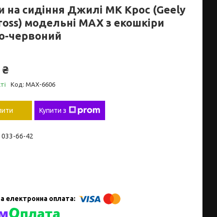
и на сидіння Джилі МК Крос (Geely
ross) модельні MAX з екошкіри
о-червоний
 ₴
ті
Код:
MAX-6606
пити
Купити з
) 033-66-42