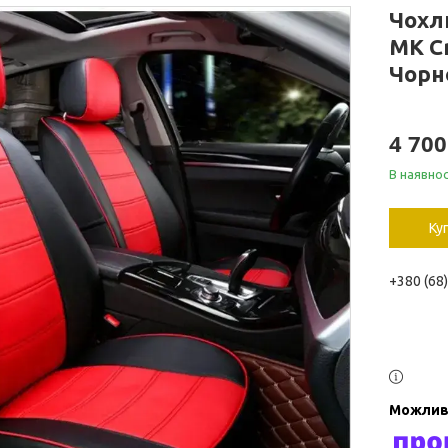
Чохл
MK C
Чорн
4 700
В наявнос
Ку
+380 (68