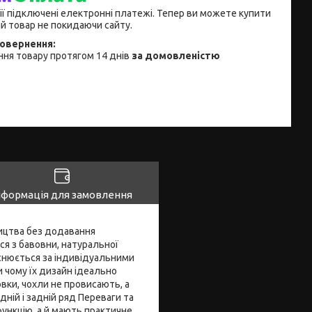
ії підключені електронні платежі. Тепер ви можете купити
й товар не покидаючи сайту.
ня товару протягом 14 днів
за домовленістю
нформація для замовлення
ництва без додавання
ся з бавовни, натуральної
йснюється за індивідуальними
и чому їх дизайн ідеально
вки, чохли не провисають, а
дній і задній ряд Переваги та
ункцію, а й мають практичне