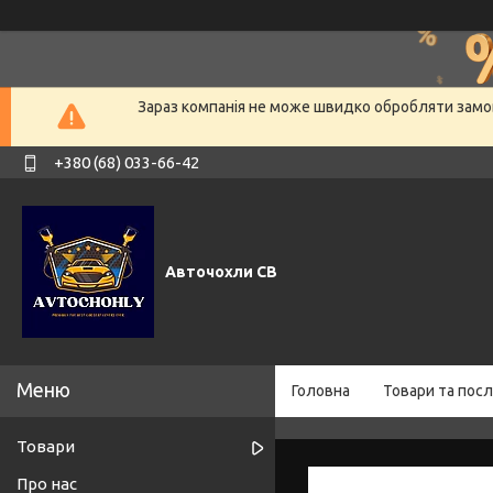
Зараз компанія не може швидко обробляти замов
+380 (68) 033-66-42
Авточохли СВ
Головна
Товари та посл
Товари
Про нас