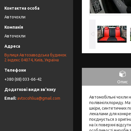
Авточохли
Авточохли
Вулиця Автозаводська будинок
2 індекс 04074, Київ, Україна
+380 (68) 033-66-42
Опис
Автомобільні чохли н
avtocohliua@gmail.com
полівінілхлориду. Ма
шкіри, синтетичних п
лекалами для конкрет
поєднується з оригін
на їх поверхні відсут
особливості виробів 