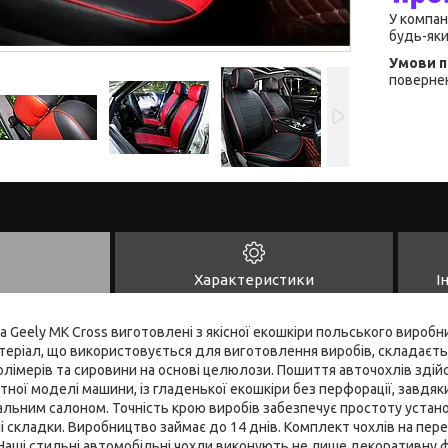
У компан
будь-яки
повернен
Характеристики
І
а Geely MK Cross виготовлені з якісної екошкіри польського вироб
теріал, що використовується для виготовлення виробів, складаєть
олімерів та сировини на основі целюлози. Пошиття авточохлів зді
ної моделі машини, із гладенької екошкіри без перфорації, завдяк
альним салоном. Точність крою виробів забезпечує простоту устано
ні складки. Виробництво займає до 14 днів. Комплект чохлів на пере
Наші стильні автомобільні чохли виконують не лише декоративну ф