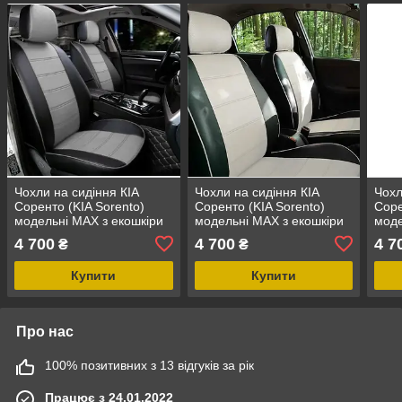
Чохли на сидіння КІА
Чохли на сидіння КІА
Чохл
Соренто (KIA Sorento)
Соренто (KIA Sorento)
Соре
модельні MAX з екошкіри
модельні MAX з екошкіри
моде
Чорно-сірий, графіт
Чорно-білий
Чор
4 700
4 700
4 7
₴
₴
Купити
Купити
Про нас
100% позитивних з 13 відгуків за рік
Працює з 24.01.2022