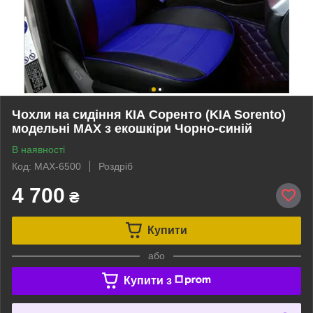
Чохли на сидіння КІА Соренто (KIA Sorento)
модельні MAX з екошкіри Чорно-синій
В наявності
Код: MAX-6500
Роздріб
4 700
₴
Купити
або
Купити з