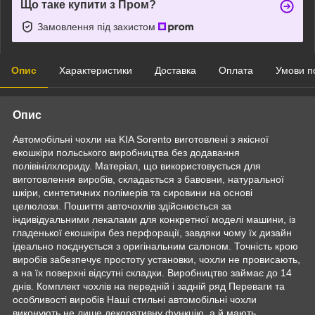
Що таке купити з Пром?
Замовлення під захистом
Опис
Характеристики
Доставка
Оплата
Умови п
Опис
Автомобільні чохли на KIA Sorento виготовлені з якісної
екошкіри польського виробництва без додавання
полівінілхлориду. Матеріал, що використовується для
виготовлення виробів, складається з бавовни, натуральної
шкіри, синтетичних полімерів та сировини на основі
целюлози. Пошиття авточохлів здійснюється за
індивідуальними лекалами для конкретної моделі машини, із
гладенької екошкіри без перфорації, завдяки чому їх дизайн
ідеально поєднується з оригінальним салоном. Точність крою
виробів забезпечує простоту установки, чохли не провисають,
а на їх поверхні відсутні складки. Виробництво займає до 14
днів. Комплект чохлів на передній і задній ряд Переваги та
особливості виробів Наші стильні автомобільні чохли
виконують не лише декоративну функцію, а й мають