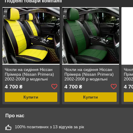
Подібні товари компанії
Чохли на сидіння Ніссан
Чохли на сидіння Ніссан
Чохл
Прімера (Nissan Primera)
Прімера (Nissan Primera)
Прім
2002-2008 р модельні
2002-2008 р модельні
2002
MAX з екошкіри Чорно-
MAX з екошкіри Чорно-
MAX 
4 700
4 700
4 7
₴
₴
жовтий
зелений
кори
Купити
Купити
Про нас
100% позитивних з 13 відгуків за рік