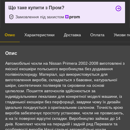
Що таке купити з Пром?
Замовлення під захистом
Опис
Характеристики
Доставка
Оплата
Умови п
Опис
Автомобільні чохли на Nissan Primera 2002-2008 виготовлені з
якісної екошкіри польського виробництва без додавання
полівінілхлориду. Матеріал, що використовується для
виготовлення виробів, складається з бавовни, натуральної
шкіри, синтетичних полімерів та сировини на основі
целюлози. Пошиття авточохлів здійснюється за
індивідуальними лекалами для конкретної моделі машини, із
гладенької екошкіри без перфорації, завдяки чому їх дизайн
ідеально поєднується з оригінальним салоном. Точність крою
виробів забезпечує простоту установки, чохли не провисають,
а на їх поверхні відсутні складки. Виробництво займає до 14
днів. Комплект чохлів на передній і задній ряд Переваги та
особливості виробів Наші стильні автомобільні чохли