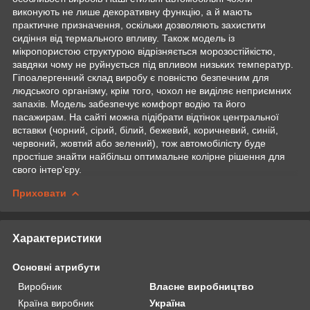
виконують не лише декоративну функцію, а й мають
практичне призначення, оскільки дозволяють захистити
сидіння від термального впливу. Також модель із
мікропористою структурою відрізняється морозостійкістю,
завдяки чому не руйнується під впливом низьких температур.
Гіпоалергенний склад виробу є повністю безпечним для
людського організму, крім того, чохол не виділяє неприємних
запахів. Модель забезпечує комфорт водію та його
пасажирам. На сайті можна підібрати відтінок центральної
вставки (чорний, сірий, білий, бежевий, коричневий, синій,
червоний, жовтий або зелений), тож автомобілісту буде
простіше знайти найбільш оптимальне колірне рішення для
свого інтер'єру.
Приховати
Характеристики
Основні атрибути
Виробник
Власне виробництво
Країна виробник
Україна