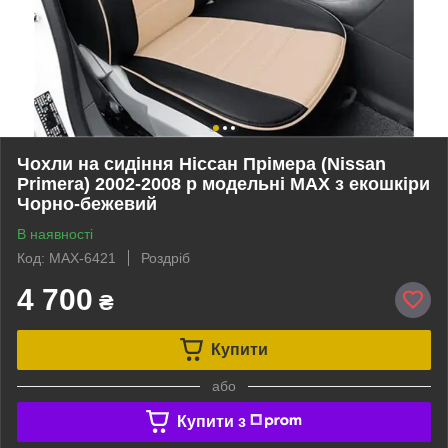
Чохли на сидіння Ніссан Прімера (Nissan
Primera) 2002-2008 р модельні MAX з екошкіри
Чорно-бежевий
В наявності
Код: MAX-6421
Роздріб
4 700
₴
Купити
або
Купити з