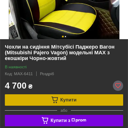
Чохли на сидіння Мітсубісі Паджеро Вагон
(Mitsubishi Pajero Vagon) модельні MAX з
екошкіри Чорно-жовтий
В наявності
Код: MAX-6411
Роздріб
4 700
₴
Купити
або
Купити з