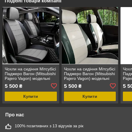
Подібні товари компанії
Чохли на сидіння Мітсубісі
Чохли на сидіння Мітсубісі
Чохл
Паджеро Вагон (Mitsubishi
Паджеро Вагон (Mitsubishi
Падж
Pajero Vagon) модельні
Pajero Vagon) модельні
Paje
MAX-N з екошкіри Чорно-
MAX-N з екошкіри Чорно-
MAX-
5 500
5 500
5 5
₴
₴
сірий,
білий
жовт
Купити
Купити
Про нас
100% позитивних з 13 відгуків за рік