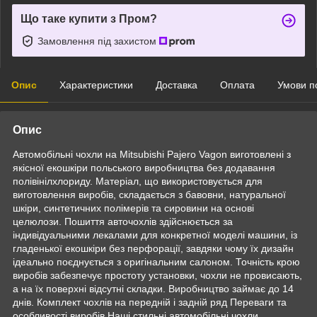
Що таке купити з Пром?
Замовлення під захистом
Опис
Характеристики
Доставка
Оплата
Умови п
Опис
Автомобільні чохли на Mitsubishi Pajero Vagon виготовлені з
якісної екошкіри польського виробництва без додавання
полівінілхлориду. Матеріал, що використовується для
виготовлення виробів, складається з бавовни, натуральної
шкіри, синтетичних полімерів та сировини на основі
целюлози. Пошиття авточохлів здійснюється за
індивідуальними лекалами для конкретної моделі машини, із
гладенької екошкіри без перфорації, завдяки чому їх дизайн
ідеально поєднується з оригінальним салоном. Точність крою
виробів забезпечує простоту установки, чохли не провисають,
а на їх поверхні відсутні складки. Виробництво займає до 14
днів. Комплект чохлів на передній і задній ряд Переваги та
особливості виробів Наші стильні автомобільні чохли