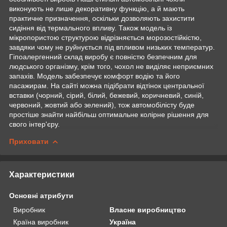
виконують не лише декоративну функцію, а й мають
практичне призначення, оскільки дозволяють захистити
сидіння від термального впливу. Також модель із
мікропористою структурою відрізняється морозостійкістю,
завдяки чому не руйнується під впливом низьких температур.
Гіпоалергенний склад виробу є повністю безпечним для
людського організму, крім того, чохол не виділяє неприємних
запахів. Модель забезпечує комфорт водію та його
пасажирам. На сайті можна підібрати відтінок центральної
вставки (чорний, сірий, білий, бежевий, коричневий, синій,
червоний, жовтий або зелений), тож автомобілісту буде
простіше знайти найбільш оптимальне колірне рішення для
свого інтер'єру.
Приховати
Характеристики
Основні атрибути
Виробник
Власне виробництво
Країна виробник
Україна