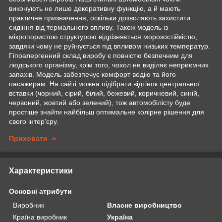
виконують не лише декоративну функцію, а й мають
практичне призначення, оскільки дозволяють захистити
сидіння від термального впливу. Також модель із
мікропористою структурою відрізняється морозостійкістю,
завдяки чому не руйнується під впливом низьких температур.
Гіпоалергенний склад виробу є повністю безпечним для
людського організму, крім того, чохол не виділяє неприємних
запахів. Модель забезпечує комфорт водію та його
пасажирам. На сайті можна підібрати відтінок центральної
вставки (чорний, сірий, білий, бежевий, коричневий, синій,
червоний, жовтий або зелений), тож автомобілісту буде
простіше знайти найбільш оптимальне колірне рішення для
свого інтер'єру.
Приховати
Характеристики
Основні атрибути
Виробник
Власне виробництво
Країна виробник
Україна