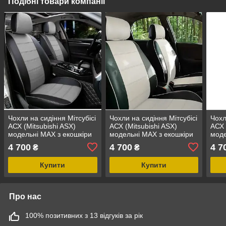
Подібні товари компанії
Чохли на сидіння Мітсубісі
Чохли на сидіння Мітсубісі
Чохл
АСХ (Mitsubishi ASX)
АСХ (Mitsubishi ASX)
АСХ 
модельні MAX з екошкіри
модельні MAX з екошкіри
моде
Чорно-сірий, графіт
Чорно-білий
Чор
4 700
4 700
4 7
₴
₴
Купити
Купити
Про нас
100% позитивних з 13 відгуків за рік