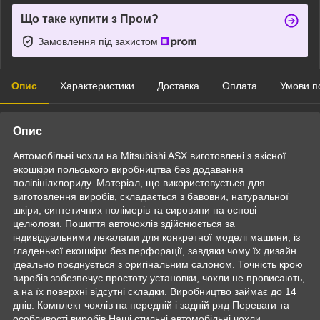
Що таке купити з Пром?
Замовлення під захистом
Опис
Характеристики
Доставка
Оплата
Умови п
Опис
Автомобільні чохли на Mitsubishi ASX виготовлені з якісної
екошкіри польського виробництва без додавання
полівінілхлориду. Матеріал, що використовується для
виготовлення виробів, складається з бавовни, натуральної
шкіри, синтетичних полімерів та сировини на основі
целюлози. Пошиття авточохлів здійснюється за
індивідуальними лекалами для конкретної моделі машини, із
гладенької екошкіри без перфорації, завдяки чому їх дизайн
ідеально поєднується з оригінальним салоном. Точність крою
виробів забезпечує простоту установки, чохли не провисають,
а на їх поверхні відсутні складки. Виробництво займає до 14
днів. Комплект чохлів на передній і задній ряд Переваги та
особливості виробів Наші стильні автомобільні чохли