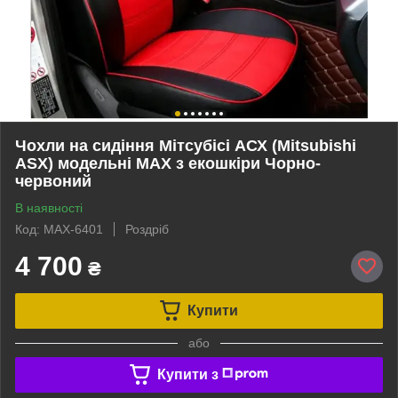
Чохли на сидіння Мітсубісі АСХ (Mitsubishi
ASX) модельні MAX з екошкіри Чорно-
червоний
В наявності
Код: MAX-6401
Роздріб
4 700
₴
Купити
або
Купити з