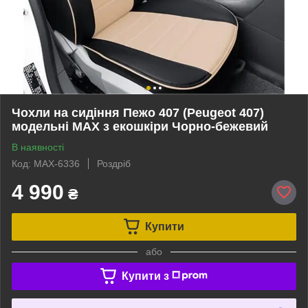
Чохли на сидіння Пежо 407 (Peugeot 407)
модельні MAX з екошкіри Чорно-бежевий
В наявності
Код: MAX-6336
Роздріб
4 990
₴
Купити
або
Купити з