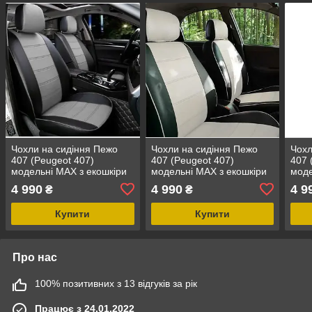
Чохли на сидіння Пежо
Чохли на сидіння Пежо
Чохл
407 (Peugeot 407)
407 (Peugeot 407)
407 
модельні MAX з екошкіри
модельні MAX з екошкіри
моде
Чорно-сірий, графіт
Чорно-білий
Чор
4 990
4 990
4 9
₴
₴
Купити
Купити
Про нас
100% позитивних з 13 відгуків за рік
Працює з 24.01.2022