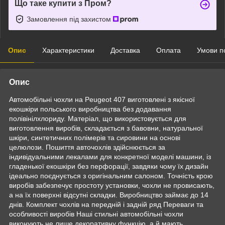
Що таке купити з Пром?
Замовлення під захистом
Опис
Характеристики
Доставка
Оплата
Умови п
Опис
Автомобільні чохли на Peugeot 407 виготовлені з якісної
екошкіри польського виробництва без додавання
полівінілхлориду. Матеріал, що використовується для
виготовлення виробів, складається з бавовни, натуральної
шкіри, синтетичних полімерів та сировини на основі
целюлози. Пошиття авточохлів здійснюється за
індивідуальними лекалами для конкретної моделі машини, із
гладенької екошкіри без перфорації, завдяки чому їх дизайн
ідеально поєднується з оригінальним салоном. Точність крою
виробів забезпечує простоту установки, чохли не провисають,
а на їх поверхні відсутні складки. Виробництво займає до 14
днів. Комплект чохлів на передній і задній ряд Переваги та
особливості виробів Наші стильні автомобільні чохли
виконують не лише декоративну функцію, а й мають