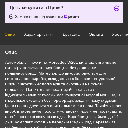
Що таке купити з Пром?
Замовлення під захистом
Опис
Характеристики
Доставка
Оплата
Умови п
Опис
Автомобільні чохли на Mercedes W201 виготовлені з якісної
екошкіри польського виробництва без додавання
полівінілхлориду. Матеріал, що використовується для
виготовлення виробів, складається з бавовни, натуральної
шкіри, синтетичних полімерів та сировини на основі
целюлози. Пошиття авточохлів здійснюється за
індивідуальними лекалами для конкретної моделі машини, із
гладенької екошкіри без перфорації, завдяки чому їх дизайн
ідеально поєднується з оригінальним салоном. Точність крою
виробів забезпечує простоту установки, чохли не провисають,
а на їх поверхні відсутні складки. Виробництво займає до 14
днів. Комплект чохлів на передній і задній ряд Переваги та
особливості виробів Наші стильні автомобільні чохли