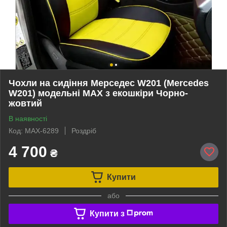
Чохли на сидіння Мерседес W201 (Mercedes
W201) модельні MAX з екошкіри Чорно-
жовтий
В наявності
Код: MAX-6289
Роздріб
4 700
₴
Купити
або
Купити з