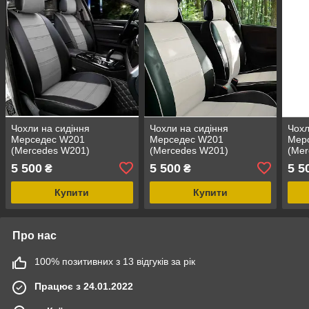
Чохли на сидіння
Чохли на сидіння
Чохл
Мерседес W201
Мерседес W201
Мер
(Mercedes W201)
(Mercedes W201)
(Mer
модельні MAX-N з
модельні MAX-N з
моде
5 500
5 500
5 5
₴
₴
екошкіри Чорно-сірий,
екошкіри Чорно-білий
екош
графіт
Купити
Купити
Про нас
100% позитивних з 13 відгуків за рік
Працює з 24.01.2022