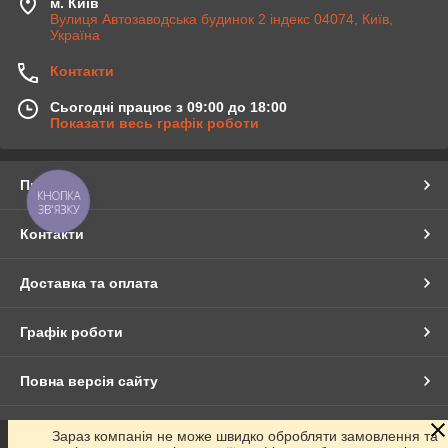
м. Київ
Вулиця Автозаводська будинок 2 індекс 04074, Київ,
Україна
Контакти
Сьогодні працює з 09:00 до 18:00
Показати весь графік роботи
Про нас
КНОПКА
ЗВ'ЯЗКУ
Контакти
Доставка та оплата
Графік роботи
Повна версія сайту
Сайт створено на маркетплейсі
Prom.ua
Зараз компанія не може швидко обробляти замовлення та