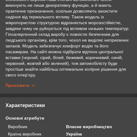
виконують не лише декоративну функцію, а й мають
практичне призначення, оскільки дозволяють захистити
сидіння від термального впливу. Також модель із
мікропористою структурою відрізняється морозостійкістю,
завдяки чому не руйнується під впливом низьких температур.
Гіпоалергенний склад виробу є повністю безпечним для
людського організму, крім того, чохол не виділяє неприємних
запахів. Модель забезпечує комфорт водію та його
пасажирам. На сайті можна підібрати відтінок центральної
вставки (чорний, сірий, білий, бежевий, коричневий, синій,
червоний, жовтий або зелений), тож автомобілісту буде
простіше знайти найбільш оптимальне колірне рішення для
свого інтер'єру.
Приховати
Характеристики
Основні атрибути
Виробник
Власне виробництво
Країна виробник
Україна