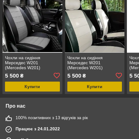
Чохли на сидіння
Чохли на сидіння
Чохл
Мерседес W201
Мерседес W201
Мер
(Mercedes W201)
(Mercedes W201)
(Mer
модельні MAX-N з
модельні MAX-N з
моде
5 500
5 500
5 5
₴
₴
екошкіри Чорно-сірий,
екошкіри Чорно-білий
екош
графіт
Купити
Купити
Про нас
100% позитивних з 13 відгуків за рік
Працює з 24.01.2022