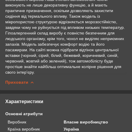
виконують не лише декоративну функцію, а й мають
практичне призначення, оскільки дозволяють захистити
сидіння від термального впливу. Також модель із
мікропористою структурою відрізняється морозостійкістю,
завдяки чому не руйнується під впливом низьких температур.
Гіпоалергенний склад виробу є повністю безпечним для
людського організму, крім того, чохол не виділяє неприємних
запахів. Модель забезпечує комфорт водію та його
пасажирам. На сайті можна підібрати відтінок центральної
вставки (чорний, сірий, білий, бежевий, коричневий, синій,
червоний, жовтий або зелений), тож автомобілісту буде
простіше знайти найбільш оптимальне колірне рішення для
свого інтер'єру.
Приховати
Характеристики
Основні атрибути
Виробник
Власне виробництво
Країна виробник
Україна