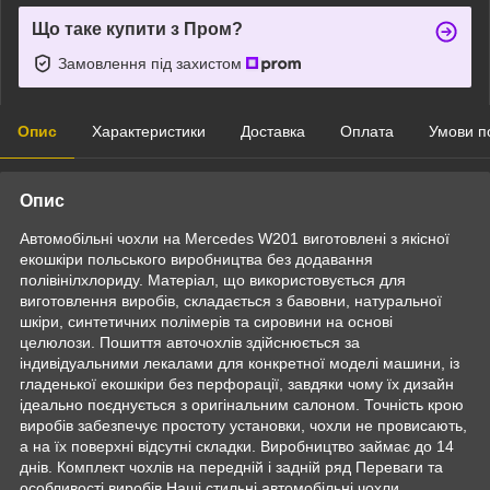
Що таке купити з Пром?
Замовлення під захистом
Опис
Характеристики
Доставка
Оплата
Умови п
Опис
Автомобільні чохли на Mercedes W201 виготовлені з якісної
екошкіри польського виробництва без додавання
полівінілхлориду. Матеріал, що використовується для
виготовлення виробів, складається з бавовни, натуральної
шкіри, синтетичних полімерів та сировини на основі
целюлози. Пошиття авточохлів здійснюється за
індивідуальними лекалами для конкретної моделі машини, із
гладенької екошкіри без перфорації, завдяки чому їх дизайн
ідеально поєднується з оригінальним салоном. Точність крою
виробів забезпечує простоту установки, чохли не провисають,
а на їх поверхні відсутні складки. Виробництво займає до 14
днів. Комплект чохлів на передній і задній ряд Переваги та
особливості виробів Наші стильні автомобільні чохли