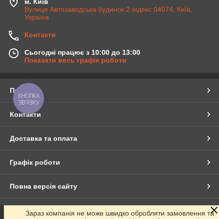
м. Київ
Вулиця Автозаводська будинок 2 індекс 04074, Київ,
Україна
Контакти
Сьогодні працює з 10:00 до 13:00
Показати весь графік роботи
Про нас
КНОПКА
ЗВ'ЯЗКУ
Контакти
Доставка та оплата
Графік роботи
Повна версія сайту
Сайт створено на маркетплейсі
Prom.ua
Зараз компанія не може швидко обробляти замовлення та