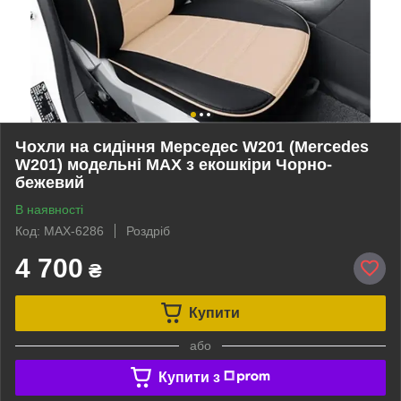
Чохли на сидіння Мерседес W201 (Mercedes
W201) модельні MAX з екошкіри Чорно-
бежевий
В наявності
Код: MAX-6286
Роздріб
4 700
₴
Купити
або
Купити з