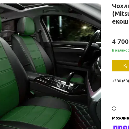
Чохли
(Mits
екош
4 700
В наявнос
Ку
+380 (68