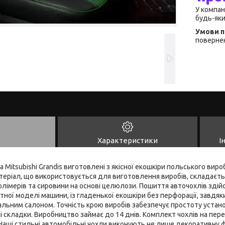
У компан
будь-яки
повернен
Характеристики
І
а Mitsubishi Grandis виготовлені з якісної екошкіри польського ви
теріал, що використовується для виготовлення виробів, складаєть
олімерів та сировини на основі целюлози. Пошиття авточохлів зді
ної моделі машини, із гладенької екошкіри без перфорації, завдяк
альним салоном. Точність крою виробів забезпечує простоту устано
ні складки. Виробництво займає до 14 днів. Комплект чохлів на пере
Наші стильні автомобільні чохли виконують не лише декоративну ф