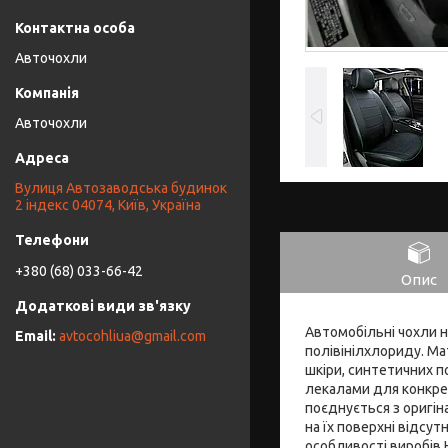
Авточохли
Авточохли
Вулиця Автозаводська будинок
2 індекс 04074, Київ, Україна
+380 (68) 033-66-42
Опис
Автомобільні чохли н
avtocohliua@gmail.com
полівінілхлориду. Ма
шкіри, синтетичних п
лекалами для конкрет
поєднується з оригін
на їх поверхні відсут
особливості виробів 