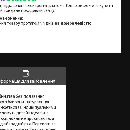
ії підключені електронні платежі. Тепер ви можете купити
й товар не покидаючи сайту.
ня товару протягом 14 днів
за домовленістю
нформація для замовлення
робництва без додавання
ся з бавовни, натуральної
йснюється за індивідуальними
и чому їх дизайн ідеально
вки, чохли не провисають, а
дній і задній ряд Переваги та
ункцію, а й мають практичне