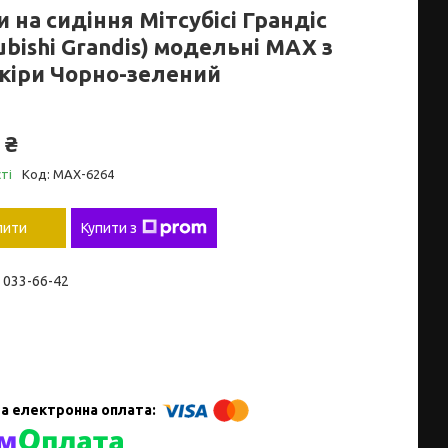
 на сидіння Мітсубісі Грандіс
ubishi Grandis) модельні MAX з
кіри Чорно-зелений
 ₴
ті
Код:
MAX-6264
пити
Купити з
) 033-66-42