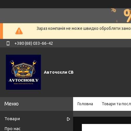
Зараз компанія не може швидко обробляти замов
+380 (68) 033-66-42
Авточохли СВ
Головна
Товари та посл
Товари
Про нас