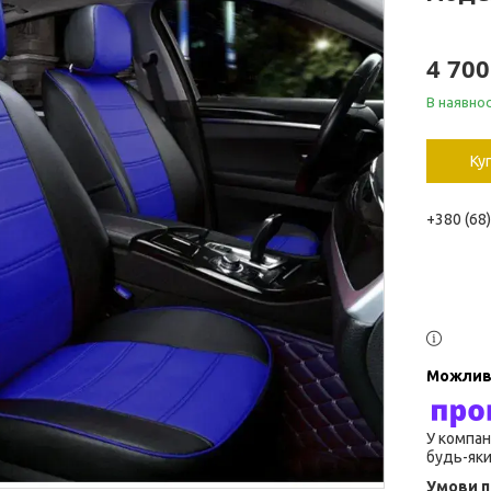
4 700
В наявнос
Ку
+380 (68
У компан
будь-яки