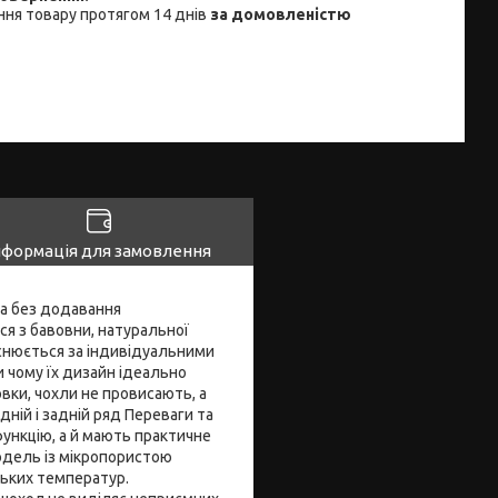
ня товару протягом 14 днів
за домовленістю
нформація для замовлення
ва без додавання
ся з бавовни, натуральної
йснюється за індивідуальними
и чому їх дизайн ідеально
вки, чохли не провисають, а
дній і задній ряд Переваги та
ункцію, а й мають практичне
одель із мікропористою
зьких температур.