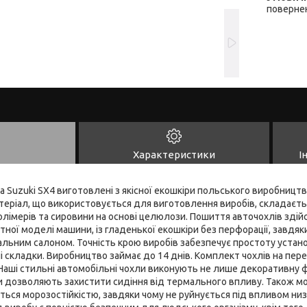
повернен
Характеристики
І
а Suzuki SX4 виготовлені з якісної екошкіри польського виробницт
теріал, що використовується для виготовлення виробів, складаєть
олімерів та сировини на основі целюлози. Пошиття авточохлів зді
ної моделі машини, із гладенької екошкіри без перфорації, завдяк
альним салоном. Точність крою виробів забезпечує простоту устано
ні складки. Виробництво займає до 14 днів. Комплект чохлів на пере
Наші стильні автомобільні чохли виконують не лише декоративну ф
ки дозволяють захистити сидіння від термального впливу. Також м
ться морозостійкістю, завдяки чому не руйнується під впливом ни