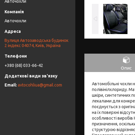
Авточохли
Авточохли
Вулиця Автозаводська будинок
2 індекс 04074, Київ, Україна
+380 (68) 033-66-42
Опис
Автомобільні чохли н
avtocohliua@gmail.com
полівінілхлориду. Ма
шкіри, синтетичних п
лекалами для конкрет
поєднується з оригін
на їх поверхні відсут
особливості виробів 
призначення, оскіль
структурою відрізняє