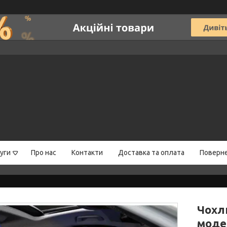
уги
Про нас
Контакти
Доставка та оплата
Поверне
Чохли
моде