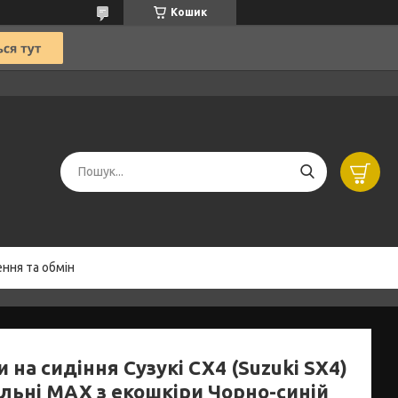
Кошик
ння та обмін
 на сидіння Сузукі СХ4 (Suzuki SX4)
льні MAX з екошкіри Чорно-синій