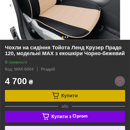
Чохли на сидіння Тойота Ленд Крузер Прадо
120, модельні MAX з екошкіри Чорно-бежевий
В наявності
Код: MAX-6004
Роздріб
4 700
₴
Купити
або
Купити з