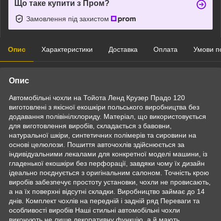
Що таке купити з Пром?
Замовлення під захистом
Опис
Характеристики
Доставка
Оплата
Умови п
Опис
Автомобільні чохли на Тойота Ленд Крузер Прадо 120
виготовлені з якісної екошкіри польського виробництва без
додавання полівінілхлориду. Матеріал, що використовується
для виготовлення виробів, складається з бавовни,
натуральної шкіри, синтетичних полімерів та сировини на
основі целюлози. Пошиття авточохлів здійснюється за
індивідуальними лекалами для конкретної моделі машини, із
гладенької екошкіри без перфорації, завдяки чому їх дизайн
ідеально поєднується з оригінальним салоном. Точність крою
виробів забезпечує простоту установки, чохли не провисають,
а на їх поверхні відсутні складки. Виробництво займає до 14
днів. Комплект чохлів на передній і задній ряд Переваги та
особливості виробів Наші стильні автомобільні чохли
виконують не лише декоративну функцію, а й мають