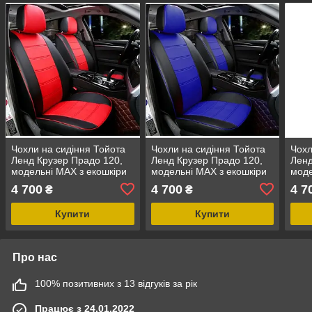
Чохли на сидіння Тойота
Чохли на сидіння Тойота
Чохл
Ленд Крузер Прадо 120,
Ленд Крузер Прадо 120,
Ленд
модельні MAX з екошкіри
модельні MAX з екошкіри
моде
Чорно-червоний
Чорно-синій
Чорн
4 700
4 700
4 7
₴
₴
Купити
Купити
Про нас
100% позитивних з 13 відгуків за рік
Працює з 24.01.2022