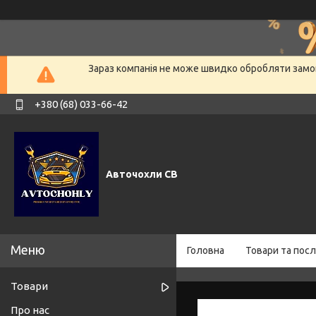
Зараз компанія не може швидко обробляти замов
+380 (68) 033-66-42
Авточохли СВ
Головна
Товари та посл
Товари
Про нас