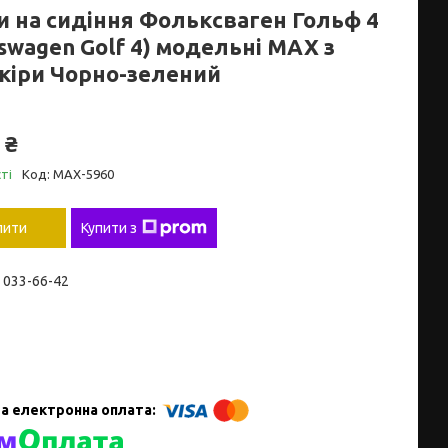
и на сидіння Фольксваген Гольф 4
swagen Golf 4) модельні MAX з
кіри Чорно-зелений
 ₴
ті
Код:
MAX-5960
пити
Купити з
) 033-66-42