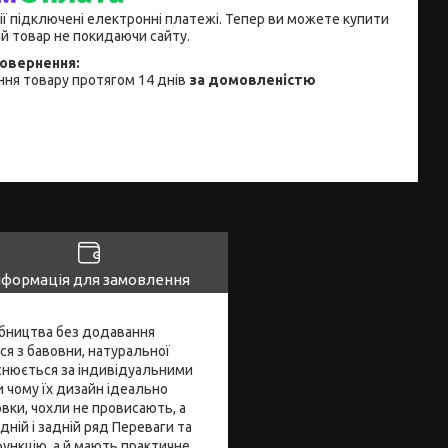
ії підключені електронні платежі. Тепер ви можете купити
й товар не покидаючи сайту.
ня товару протягом 14 днів
за домовленістю
нформація для замовлення
робництва без додавання
ся з бавовни, натуральної
йснюється за індивідуальними
и чому їх дизайн ідеально
вки, чохли не провисають, а
дній і задній ряд Переваги та
ункцію, а й мають практичне