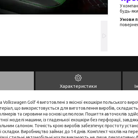
У компан
будь-яки
повернен
Характеристики
І
а Volkswagen Golf 4 виготовлені з якісної екошкіри польського ви
теріал, що використовується для виготовлення виробів, складаєть
олімерів та сировини на основі целюлози. Пошиття авточохлів зді
ної моделі машини, із гладенької екошкіри без перфорації, завдяк
альним салоном. Точність крою виробів забезпечує простоту устано
ні складки. Виробництво займає до 14 днів. Комплект чохлів на пере
Наші стильні автомобільні чохли виконують не лише декоративну ф