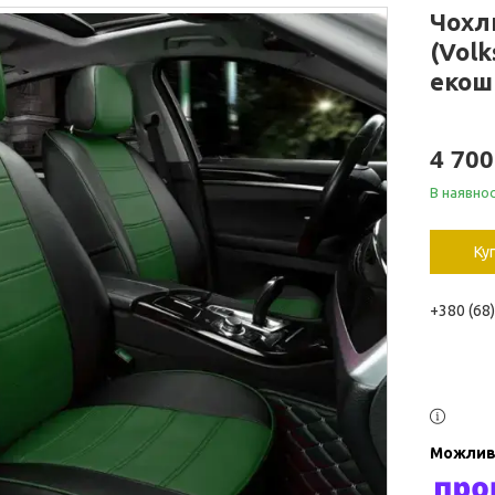
Чохл
(Volk
екош
4 700
В наявнос
Ку
+380 (68