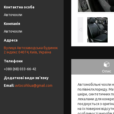
Авточохли
Авточохли
Вулиця Автозаводська будинок
2 індекс 04074, Київ, Україна
+380 (68) 033-66-42
Опис
Автомобільні чохли н
avtocohliua@gmail.com
полівінілхлориду. Ма
шкіри, синтетичних п
лекалами для конкрет
поєднується з оригін
на їх поверхні відсут
особливості виробів 