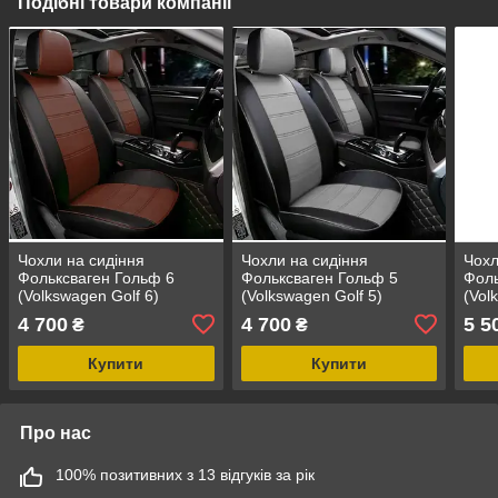
Подібні товари компанії
Чохли на сидіння
Чохли на сидіння
Чохл
Фольксваген Гольф 6
Фольксваген Гольф 5
Фоль
(Volkswagen Golf 6)
(Volkswagen Golf 5)
(Vol
модельні MAX з екошкіри
модельні MAX з екошкіри
моде
4 700
4 700
5 5
₴
₴
Чорно-коричневий
Чорно-сірий, графіт
екош
кори
Купити
Купити
Про нас
100% позитивних з 13 відгуків за рік