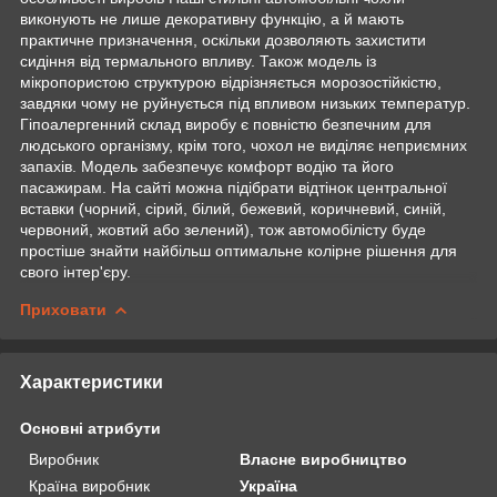
виконують не лише декоративну функцію, а й мають
практичне призначення, оскільки дозволяють захистити
сидіння від термального впливу. Також модель із
мікропористою структурою відрізняється морозостійкістю,
завдяки чому не руйнується під впливом низьких температур.
Гіпоалергенний склад виробу є повністю безпечним для
людського організму, крім того, чохол не виділяє неприємних
запахів. Модель забезпечує комфорт водію та його
пасажирам. На сайті можна підібрати відтінок центральної
вставки (чорний, сірий, білий, бежевий, коричневий, синій,
червоний, жовтий або зелений), тож автомобілісту буде
простіше знайти найбільш оптимальне колірне рішення для
свого інтер'єру.
Приховати
Характеристики
Основні атрибути
Виробник
Власне виробництво
Країна виробник
Україна