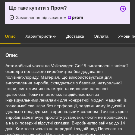
Що таке купити з Пром?
Замовлення під захистом
Опис
Характеристики
Доставка
Оплата
Умови п
Опис
Автомобільні чохли на Volkswagen Golf 5 виготовлені з якісної
екошкіри польського виробництва без додавання
полівінілхлориду. Матеріал, що використовується для
виготовлення виробів, складається з бавовни, натуральної
шкіри, синтетичних полімерів та сировини на основі
целюлози. Пошиття авточохлів здійснюється за
індивідуальними лекалами для конкретної моделі машини, із
гладенької екошкіри без перфорації, завдяки чому їх дизайн
ідеально поєднується з оригінальним салоном. Точність крою
виробів забезпечує простоту установки, чохли не провисають,
а на їх поверхні відсутні складки. Виробництво займає до 14
днів. Комплект чохлів на передній і задній ряд Переваги та
особливості виробів Наші стильні автомобільні чохли