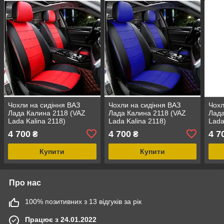
Чохли на сидіння ВАЗ
Чохли на сидіння ВАЗ
Чохл
Лада Калина 2118 (VAZ
Лада Калина 2118 (VAZ
Лада
Lada Kalina 2118)
Lada Kalina 2118)
Lada
модельні MAX з екошкіри
модельні MAX з екошкіри
моде
4 700
4 700
4 7
₴
₴
Чорно-червоний
Чорно-синій
Чор
Купити
Купити
Про нас
100% позитивних з 13 відгуків за рік
Працює з 24.01.2022