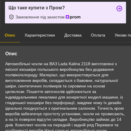
Що таке купити з Пром?
Замовлення під захистом
Опис
Характеристики
Доставка
Оплата
Умови п
Опис
Автомобільні чохли на ВАЗ Lada Kalina 2118 виготовлені з
якісної екошкіри польського виробництва без додавання
полівінілхлориду. Матеріал, що використовується для
виготовлення виробів, складається з бавовни, натуральної
шкіри, синтетичних полімерів та сировини на основі
целюлози. Пошиття авточохлів здійснюється за
індивідуальними лекалами для конкретної моделі машини, із
гладенької екошкіри без перфорації, завдяки чому їх дизайн
ідеально поєднується з оригінальним салоном. Точність крою
виробів забезпечує простоту установки, чохли не провисають,
а на їх поверхні відсутні складки. Виробництво займає до 14
днів. Комплект чохлів на передній і задній ряд Переваги та
особливості виробів Наші стильні автомобільні чохли