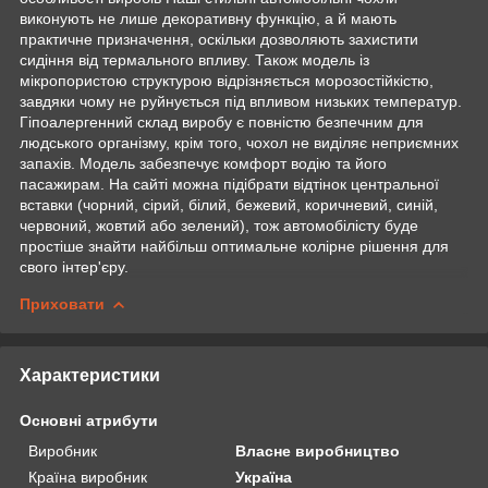
виконують не лише декоративну функцію, а й мають
практичне призначення, оскільки дозволяють захистити
сидіння від термального впливу. Також модель із
мікропористою структурою відрізняється морозостійкістю,
завдяки чому не руйнується під впливом низьких температур.
Гіпоалергенний склад виробу є повністю безпечним для
людського організму, крім того, чохол не виділяє неприємних
запахів. Модель забезпечує комфорт водію та його
пасажирам. На сайті можна підібрати відтінок центральної
вставки (чорний, сірий, білий, бежевий, коричневий, синій,
червоний, жовтий або зелений), тож автомобілісту буде
простіше знайти найбільш оптимальне колірне рішення для
свого інтер'єру.
Приховати
Характеристики
Основні атрибути
Виробник
Власне виробництво
Країна виробник
Україна