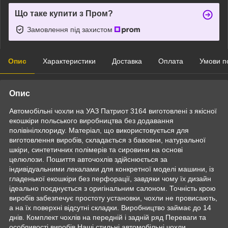
Що таке купити з Пром?
Замовлення під захистом
Опис
Характеристики
Доставка
Оплата
Умови п
Опис
Автомобільні чохли на УАЗ Патриот 3164 виготовлені з якісної
екошкіри польського виробництва без додавання
полівінілхлориду. Матеріал, що використовується для
виготовлення виробів, складається з бавовни, натуральної
шкіри, синтетичних полімерів та сировини на основі
целюлози. Пошиття авточохлів здійснюється за
індивідуальними лекалами для конкретної моделі машини, із
гладенької екошкіри без перфорації, завдяки чому їх дизайн
ідеально поєднується з оригінальним салоном. Точність крою
виробів забезпечує простоту установки, чохли не провисають,
а на їх поверхні відсутні складки. Виробництво займає до 14
днів. Комплект чохлів на передній і задній ряд Переваги та
особливості виробів Наші стильні автомобільні чохли