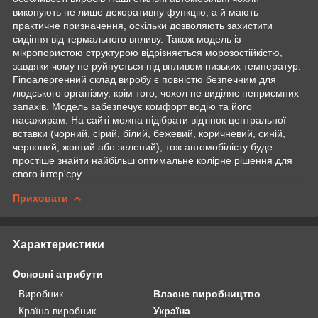
виконують не лише декоративну функцію, а й мають
практичне призначення, оскільки дозволяють захистити
сидіння від термального впливу. Також модель із
мікропористою структурою відрізняється морозостійкістю,
завдяки чому не руйнується під впливом низьких температур.
Гіпоалергенний склад виробу є повністю безпечним для
людського організму, крім того, чохол не виділяє неприємних
запахів. Модель забезпечує комфорт водію та його
пасажирам. На сайті можна підібрати відтінок центральної
вставки (чорний, сірий, білий, бежевий, коричневий, синій,
червоний, жовтий або зелений), тож автомобілісту буде
простіше знайти найбільш оптимальне колірне рішення для
свого інтер'єру.
Приховати
Характеристики
Основні атрибути
Виробник
Власне виробництво
Країна виробник
Україна