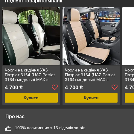
Подібні товари компанії
Чохли на сидіння УАЗ
Чохли на сидіння УАЗ
Чохл
Патріот 3164 (UAZ Patriot
Патріот 3164 (UAZ Patriot
Патр
3164) модельні MAX з
3164) модельні MAX з
3164
екошкіри Чорно-білий
екошкіри Чорно-бежевий
екош
4 700
4 700
4 7
₴
₴
Купити
Купити
Про нас
100% позитивних з 13 відгуків за рік