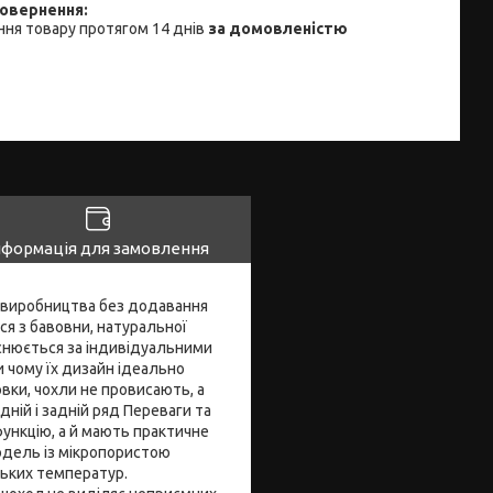
ня товару протягом 14 днів
за домовленістю
нформація для замовлення
го виробництва без додавання
ся з бавовни, натуральної
йснюється за індивідуальними
и чому їх дизайн ідеально
вки, чохли не провисають, а
дній і задній ряд Переваги та
ункцію, а й мають практичне
одель із мікропористою
зьких температур.