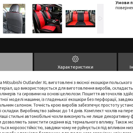
повернен
Характеристики
І
а Mitsubishi Outlander XL виготовлені з якісної екошкіри польсько
теріал, що використовується для виготовлення виробів, складаєть
олімерів та сировини на основі целюлози. Пошиття авточохлів зді
ної моделі машини, із гладенької екошкіри без перфорації, завдяк
альним салоном. Точність крою виробів забезпечує простоту устано
ні складки. Виробництво займає до 14 днів. Комплект чохлів на пере
Наші стильні автомобільні чохли виконують не лише декоративну ф
ки дозволяють захистити сидіння від термального впливу. Також м
ться морозостійкістю, завдяки чому не руйнується під впливом ни