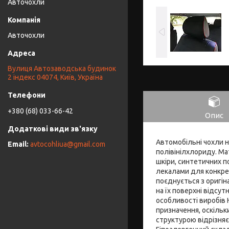
Авточохли
Авточохли
Вулиця Автозаводська будинок
2 індекс 04074, Київ, Україна
+380 (68) 033-66-42
Опис
Автомобільні чохли н
avtocohliua@gmail.com
полівінілхлориду. Ма
шкіри, синтетичних п
лекалами для конкрет
поєднується з оригін
на їх поверхні відсут
особливості виробів 
призначення, оскіль
структурою відрізняє