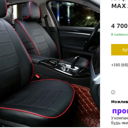
MAX 
4 700
В наявнос
Ку
+380 (68
У компан
будь-яки