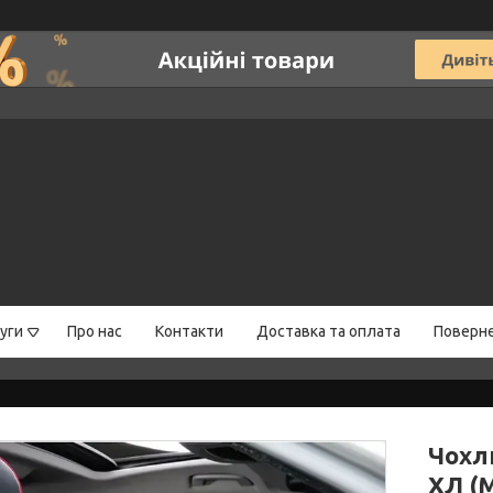
уги
Про нас
Контакти
Доставка та оплата
Поверне
Чохл
ХЛ (M