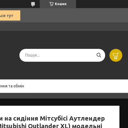
Кошик
ння та обмін
и на сидіння Мітсубісі Аутлендер
itsubishi Outlander XL) модельні