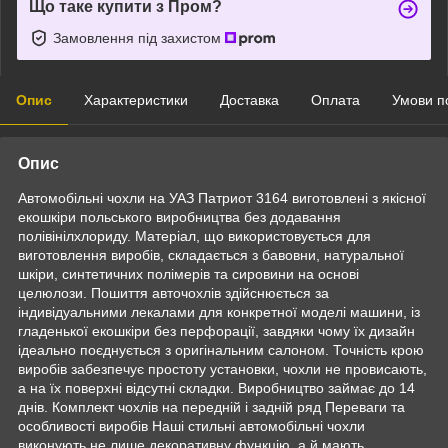
Що таке купити з Пром?
Замовлення під захистом
Опис
Характеристики
Доставка
Оплата
Умови п
Опис
Автомобільні чохли на УАЗ Патриот 3164 виготовлені з якісної
екошкіри польського виробництва без додавання
полівінілхлориду. Матеріал, що використовується для
виготовлення виробів, складається з бавовни, натуральної
шкіри, синтетичних полімерів та сировини на основі
целюлози. Пошиття авточохлів здійснюється за
індивідуальними лекалами для конкретної моделі машини, із
гладенької екошкіри без перфорації, завдяки чому їх дизайн
ідеально поєднується з оригінальним салоном. Точність крою
виробів забезпечує простоту установки, чохли не провисають,
а на їх поверхні відсутні складки. Виробництво займає до 14
днів. Комплект чохлів на передній і задній ряд Переваги та
особливості виробів Наші стильні автомобільні чохли
виконують не лише декоративну функцію, а й мають