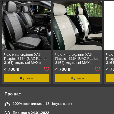
Чохли на сидіння УАЗ
Чохли на сидіння УАЗ
Чохл
Патріот 3164 (UAZ Patriot
Патріот 3164 (UAZ Patriot
Патр
3164) модельні MAX з
3164) модельні MAX з
3164
екошкіри Чорно-сірий,
екошкіри Чорно-білий
екош
4 700
4 700
4 7
₴
₴
графіт
Купити
Купити
Про нас
100% позитивних з 13 відгуків за рік
Працює з 24.01.2022