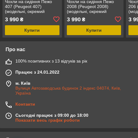
Чохли на сидіння Пежо
Чохли на сидіння Пежо
Чохл
407 (Peugeot 407)
2008 (Peugeot 2008)
206 
(модельні, окремий
(модельні, окремий
(мод
підголовник)
підголовник)
підг
3 990
3 990
3 9
₴
₴
Чорн
Купити
Купити
Про нас
100% позитивних з 13 відгуків за рік
Працює з 24.01.2022
м. Київ
Вулиця Автозаводська будинок 2 індекс 04074, Київ,
Україна
Контакти
Сьогодні працює з 09:00 до 18:00
Показати весь графік роботи