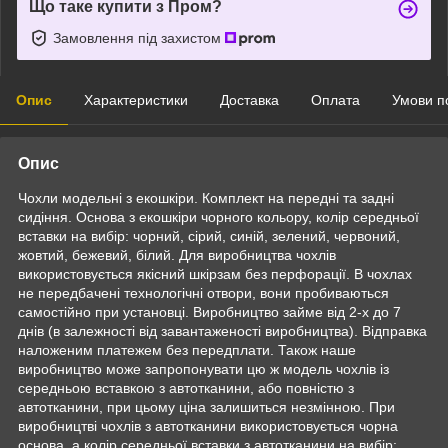
Що таке купити з Пром?
Замовлення під захистом
Опис
Характеристики
Доставка
Оплата
Умови п
Опис
Чохли модельні з екошкіри. Комплект на передні та задні
сидіння. Основа з екошкіри чорного кольору, колір середньої
вставки на вибір: чорний, сірий, синій, зелений, червоний,
жовтий, бежевий, білий. Для виробництва чохлів
використовується якісний шкірзам без перфорації. В чохлах
не передбачені технологічні отвори, вони пробиваються
самостійно при установці. Виробництво займе від 2-х до 7
днів (в залежності від завантаженості виробництва). Відправка
наложеним платежем без передплати. Також наше
виробництво може запропонувати цю ж модель чохлів із
середньою вставкою з автотканини, або повністю з
автотканини, при цьому ціна залишиться незмінною. При
виробництві чохлів з автотканини використовується чорна
основа, а колір середньої вставки з автотканини на вибір: