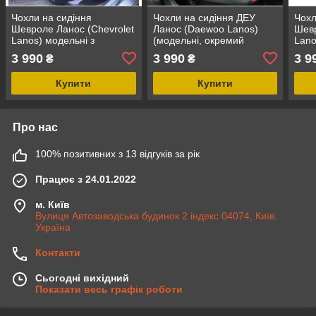
Чохли на сидіння
Чохли на сидіння ДЕУ
Чохл
Шевроле Ланос (Chevrolet
Ланос (Daewoo Lanos)
Шевр
Lanos) модельні з
(модельні, окремий
Lano
екошкіри Чорний Чорно-
підголовник) Чорно-білий
окре
3 990
3 990
3 9
₴
₴
білий
Чорн
Купити
Купити
Про нас
100% позитивних з 13 відгуків за рік
Працює з 24.01.2022
м. Київ
Вулиця Автозаводська будинок 2 індекс 04074, Київ,
Україна
Контакти
Сьогодні вихідний
Показати весь графік роботи