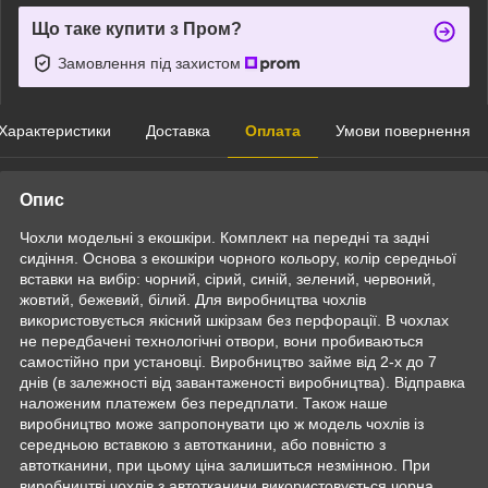
Що таке купити з Пром?
Замовлення під захистом
Характеристики
Доставка
Оплата
Умови повернення
Опис
Чохли модельні з екошкіри. Комплект на передні та задні
сидіння. Основа з екошкіри чорного кольору, колір середньої
вставки на вибір: чорний, сірий, синій, зелений, червоний,
жовтий, бежевий, білий. Для виробництва чохлів
використовується якісний шкірзам без перфорації. В чохлах
не передбачені технологічні отвори, вони пробиваються
самостійно при установці. Виробництво займе від 2-х до 7
днів (в залежності від завантаженості виробництва). Відправка
наложеним платежем без передплати. Також наше
виробництво може запропонувати цю ж модель чохлів із
середньою вставкою з автотканини, або повністю з
автотканини, при цьому ціна залишиться незмінною. При
виробництві чохлів з автотканини використовується чорна