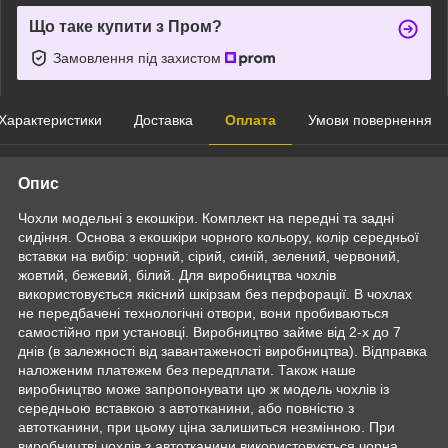
Що таке купити з Пром?
Замовлення під захистом
Характеристики
Доставка
Оплата
Умови повернення
Опис
Чохли модельні з екошкіри. Комплект на передні та задні
сидіння. Основа з екошкіри чорного кольору, колір середньої
вставки на вибір: чорний, сірий, синій, зелений, червоний,
жовтий, бежевий, білий. Для виробництва чохлів
використовується якісний шкірзам без перфорації. В чохлах
не передбачені технологічні отвори, вони пробиваються
самостійно при установці. Виробництво займе від 2-х до 7
днів (в залежності від завантаженості виробництва). Відправка
наложеним платежем без передплати. Також наше
виробництво може запропонувати цю ж модель чохлів із
середньою вставкою з автотканини, або повністю з
автотканини, при цьому ціна залишиться незмінною. При
виробництві чохлів з автотканини використовується чорна