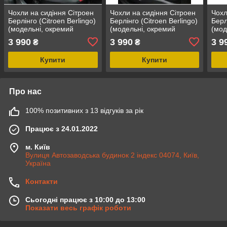
Чохли на сидіння Сітроен
Чохли на сидіння Сітроен
Чохл
Берлінго (Citroen Berlingo)
Берлінго (Citroen Berlingo)
Берл
(модельні, окремий
(модельні, окремий
(мод
підголовник) Чорно-білий
підголовник) Чорно-
підг
3 990
3 990
3 9
₴
₴
бежевий
чер
Купити
Купити
Про нас
100% позитивних з 13 відгуків за рік
Працює з 24.01.2022
м. Київ
Вулиця Автозаводська будинок 2 індекс 04074, Київ,
Україна
Контакти
Сьогодні працює з 10:00 до 13:00
Показати весь графік роботи