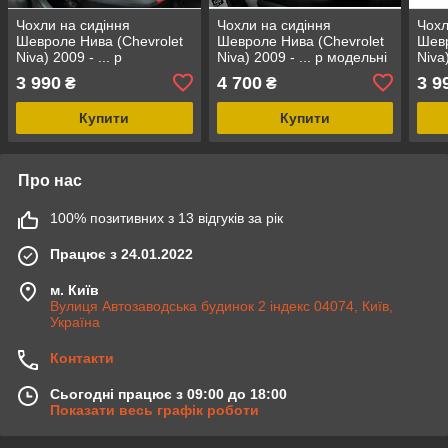
Чохли на сидіння
Чохли на сидіння
Чохл
Шевроле Нива (Chevrolet
Шевроле Нива (Chevrolet
Шевр
Niva) 2009 - ... р
Niva) 2009 - ... р модельні
Niva
(модельні, окремий
MAX з екошкіри Чорно-
з ек
3 990
4 700
3 9
₴
₴
підголовник)
сірий, графіт
біли
Купити
Купити
Про нас
100% позитивних з 13 відгуків за рік
Працює з 24.01.2022
м. Київ
Вулиця Автозаводська будинок 2 індекс 04074, Київ,
Україна
Контакти
Сьогодні працює з 09:00 до 18:00
Показати весь графік роботи