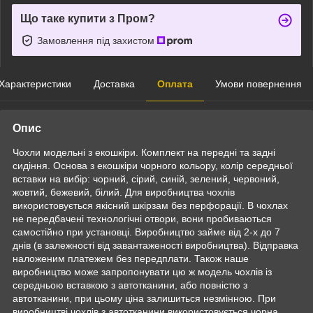
Що таке купити з Пром?
Замовлення під захистом
Характеристики
Доставка
Оплата
Умови повернення
Опис
Чохли модельні з екошкіри. Комплект на передні та задні
сидіння. Основа з екошкіри чорного кольору, колір середньої
вставки на вибір: чорний, сірий, синій, зелений, червоний,
жовтий, бежевий, білий. Для виробництва чохлів
використовується якісний шкірзам без перфорації. В чохлах
не передбачені технологічні отвори, вони пробиваються
самостійно при установці. Виробництво займе від 2-х до 7
днів (в залежності від завантаженості виробництва). Відправка
наложеним платежем без передплати. Також наше
виробництво може запропонувати цю ж модель чохлів із
середньою вставкою з автотканини, або повністю з
автотканини, при цьому ціна залишиться незмінною. При
виробництві чохлів з автотканини використовується чорна