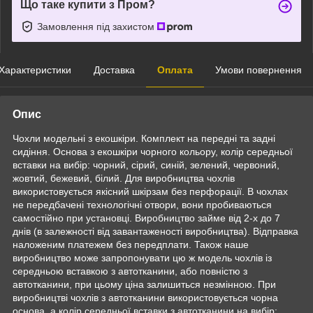
Що таке купити з Пром?
Замовлення під захистом
Характеристики
Доставка
Оплата
Умови повернення
Опис
Чохли модельні з екошкіри. Комплект на передні та задні
сидіння. Основа з екошкіри чорного кольору, колір середньої
вставки на вибір: чорний, сірий, синій, зелений, червоний,
жовтий, бежевий, білий. Для виробництва чохлів
використовується якісний шкірзам без перфорації. В чохлах
не передбачені технологічні отвори, вони пробиваються
самостійно при установці. Виробництво займе від 2-х до 7
днів (в залежності від завантаженості виробництва). Відправка
наложеним платежем без передплати. Також наше
виробництво може запропонувати цю ж модель чохлів із
середньою вставкою з автотканини, або повністю з
автотканини, при цьому ціна залишиться незмінною. При
виробництві чохлів з автотканини використовується чорна
основа, а колір середньої вставки з автотканини на вибір: