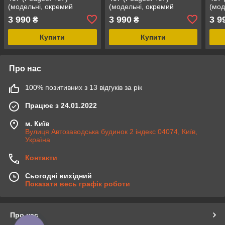
(модельні, окремий
(модельні, окремий
(мод
підголовник) Чорно-синій
підголовник) Чорно-
підг
3 990
3 990
3 9
₴
₴
жовтий
зел
Купити
Купити
Про нас
100% позитивних з 13 відгуків за рік
Працює з 24.01.2022
м. Київ
Вулиця Автозаводська будинок 2 індекс 04074, Київ,
Україна
Контакти
Сьогодні вихідний
Показати весь графік роботи
Про нас