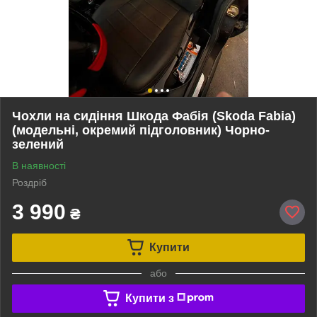
Чохли на сидіння Шкода Фабія (Skoda Fabia)
(модельні, окремий підголовник) Чорно-
зелений
В наявності
Роздріб
3 990
₴
Купити
або
Купити з