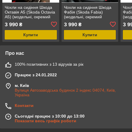
Чохли на сидіння Шкода
Чохли на сидіння Шкода
Чохл
Октавія А5 (Skoda Octavia
Фабія (Skoda Fabia)
Фабі
A5) (модельні, окремий
(модельні, окремий
(мод
підголовник) Чорно-
підголовник)
підг
3 990
3 990
3 9
₴
₴
зелений
Чорн
Купити
Купити
Про нас
100% позитивних з 13 відгуків за рік
Працює з 24.01.2022
м. Київ
Вулиця Автозаводська будинок 2 індекс 04074, Київ,
Україна
Контакти
Сьогодні працює з 10:00 до 13:00
Показати весь графік роботи