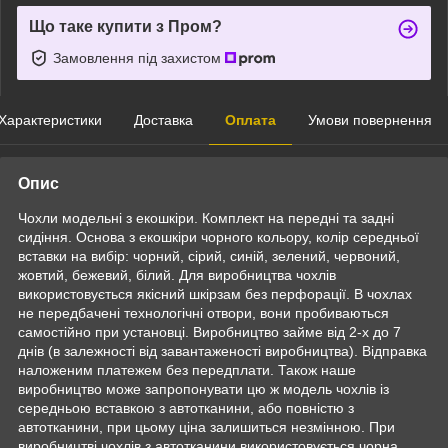
Що таке купити з Пром?
Замовлення під захистом
Характеристики
Доставка
Оплата
Умови повернення
Опис
Чохли модельні з екошкіри. Комплект на передні та задні
сидіння. Основа з екошкіри чорного кольору, колір середньої
вставки на вибір: чорний, сірий, синій, зелений, червоний,
жовтий, бежевий, білий. Для виробництва чохлів
використовується якісний шкірзам без перфорації. В чохлах
не передбачені технологічні отвори, вони пробиваються
самостійно при установці. Виробництво займе від 2-х до 7
днів (в залежності від завантаженості виробництва). Відправка
наложеним платежем без передплати. Також наше
виробництво може запропонувати цю ж модель чохлів із
середньою вставкою з автотканини, або повністю з
автотканини, при цьому ціна залишиться незмінною. При
виробництві чохлів з автотканини використовується чорна