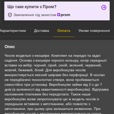
Що таке купити з Пром?
Замовлення під захистом
Характеристики
Доставка
Оплата
Умови повернення
Опис
Чохли модельні з екошкіри. Комплект на передні та задні
сидіння. Основа з екошкіри чорного кольору, колір середньої
вставки на вибір: чорний, сірий, синій, зелений, червоний,
жовтий, бежевий, білий. Для виробництва чохлів
використовується якісний шкірзам без перфорації. В чохлах
не передбачені технологічні отвори, вони пробиваються
самостійно при установці. Виробництво займе від 2-х до 7
днів (в залежності від завантаженості виробництва). Відправка
наложеним платежем без передплати. Також наше
виробництво може запропонувати цю ж модель чохлів із
середньою вставкою з автотканини, або повністю з
автотканини, при цьому ціна залишиться незмінною. При
виробництві чохлів з автотканини використовується чорна