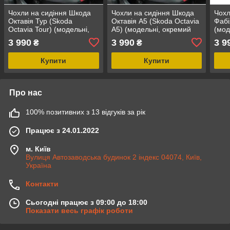
Чохли на сидіння Шкода
Чохли на сидіння Шкода
Чохл
Октавія Тур (Skoda
Октавія А5 (Skoda Octavia
Фабі
Octavia Tour) (модельні,
A5) (модельні, окремий
(мод
окремий підголовник)
підголовник) Чорно-
підг
3 990
3 990
3 9
₴
₴
Чорно-червоний
червоний
Купити
Купити
Про нас
100% позитивних з 13 відгуків за рік
Працює з 24.01.2022
м. Київ
Вулиця Автозаводська будинок 2 індекс 04074, Київ,
Україна
Контакти
Сьогодні працює з 09:00 до 18:00
Показати весь графік роботи