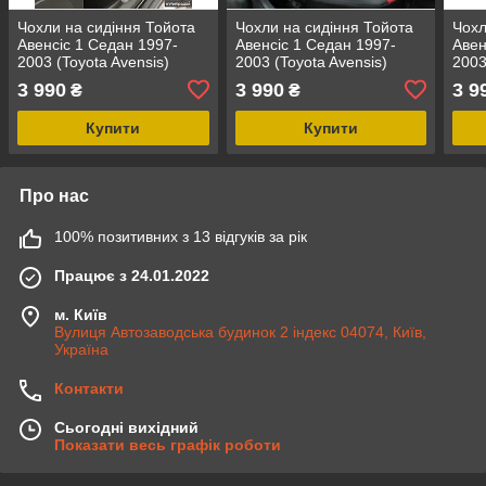
Чохли на сидіння Тойота
Чохли на сидіння Тойота
Чохл
Авенсіс 1 Седан 1997-
Авенсіс 1 Седан 1997-
Авен
2003 (Toyota Avensis)
2003 (Toyota Avensis)
2003
(модельні, окремий
(модельні, окремий
моде
3 990
3 990
3 9
₴
₴
підголовник) Чорно-
підголовник)
Чорн
коричневий
Купити
Купити
Про нас
100% позитивних з 13 відгуків за рік
Працює з 24.01.2022
м. Київ
Вулиця Автозаводська будинок 2 індекс 04074, Київ,
Україна
Контакти
Сьогодні вихідний
Показати весь графік роботи