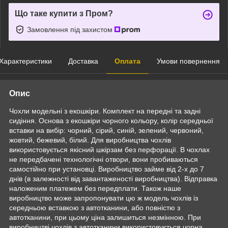
Що таке купити з Пром?
Замовлення під захистом
Характеристики
Доставка
Оплата
Умови повернення
Опис
Чохли модельні з екошкіри. Комплект на передні та задні
сидіння. Основа з екошкіри чорного кольору, колір середньої
вставки на вибір: чорний, сірий, синій, зелений, червоний,
жовтий, бежевий, білий. Для виробництва чохлів
використовується якісний шкірзам без перфорації. В чохлах
не передбачені технологічні отвори, вони пробиваються
самостійно при установці. Виробництво займе від 2-х до 7
днів (в залежності від завантаженості виробництва). Відправка
наложеним платежем без передплати. Також наше
виробництво може запропонувати цю ж модель чохлів із
середньою вставкою з автотканини, або повністю з
автотканини, при цьому ціна залишиться незмінною. При
виробництві чохлів з автотканини використовується чорна