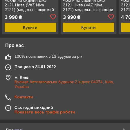
Чохли на сидіння ВАЗ
Чохли на сидіння ВАЗ
Чохл
2121 Нива (VAZ Niva
2121 Нива (VAZ Niva
2121
2121) (модельні, окремий
2121) модельні з екошкіри
2121
підголовник) Чорно-
Чорний Чорно-білий
екош
3 990
3 990
4 7
₴
₴
коричневий
граф
Купити
Купити
Про нас
100% позитивних з 13 відгуків за рік
Працює з 24.01.2022
м. Київ
Вулиця Автозаводська будинок 2 індекс 04074, Київ,
Україна
Контакти
Сьогодні вихідний
Показати весь графік роботи
Про нас