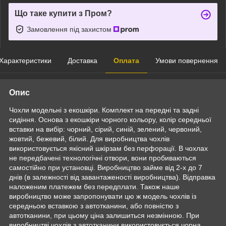
Що таке купити з Пром?
Замовлення під захистом
Характеристики
Доставка
Оплата
Умови повернення
Опис
Чохли модельні з екошкіри. Комплект на передні та задні
сидіння. Основа з екошкіри чорного кольору, колір середньої
вставки на вибір: чорний, сірий, синій, зелений, червоний,
жовтий, бежевий, білий. Для виробництва чохлів
використовується якісний шкірзам без перфорації. В чохлах
не передбачені технологічні отвори, вони пробиваються
самостійно при установці. Виробництво займе від 2-х до 7
днів (в залежності від завантаженості виробництва). Відправка
наложеним платежем без передплати. Також наше
виробництво може запропонувати цю ж модель чохлів із
середньою вставкою з автотканини, або повністю з
автотканини, при цьому ціна залишиться незмінною. При
виробництві чохлів з автотканини використовується чорна