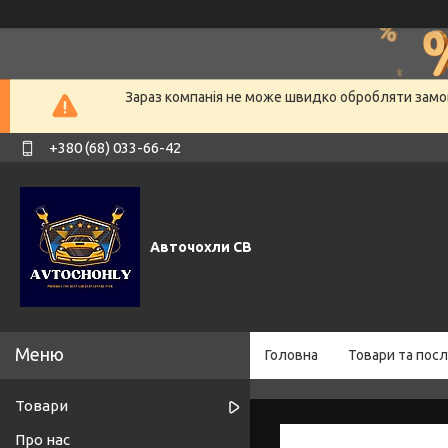
Зараз компанія не може швидко обробляти замов
+380 (68) 033-66-42
Авточохли СВ
Головна
Товари та посл
Товари
Про нас