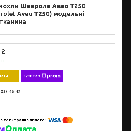
чохли Шевроле Авео Т250
rolet Aveo T250) модельні
тканина
 ₴
ті
пити
Купити з
) 033-66-42