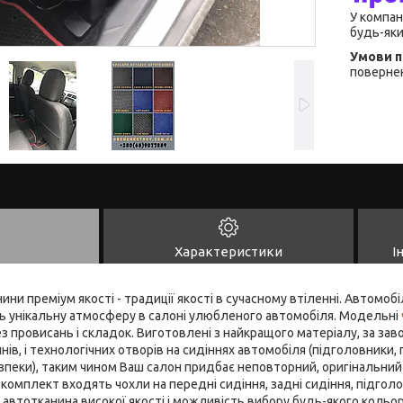
У компан
будь-яки
повернен
Характеристики
І
ни преміум якості - традиції якості в сучасному втіленні. Автомобі
ь унікальну атмосферу в салоні улюбленого автомобіля. Модельні
з провисань і складок. Виготовлені з найкращого матеріалу, за за
нів, і технологічних отворів на сидіннях автомобіля (підголовники, 
зпеки), таким чином Ваш салон придбає неповторний, оригінальний з
В комплект входять чохли на передні сидіння, задні сидіння, підгол
 автотканина високої якості і можливість вибору будь-якого кольо