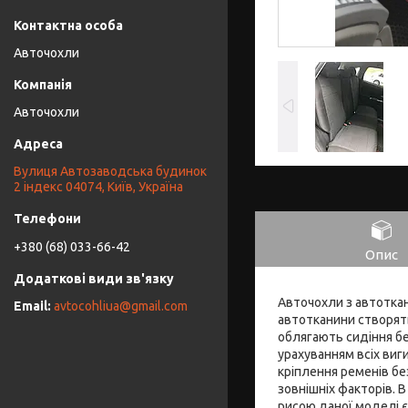
Авточохли
Авточохли
Вулиця Автозаводська будинок
2 індекс 04074, Київ, Україна
+380 (68) 033-66-42
Опис
Авточохли з автоткани
avtocohliua@gmail.com
автотканини створят
облягають сидіння бе
урахуванням всіх виги
кріплення ременів бе
зовнішніх факторів. 
рисою даної моделі є