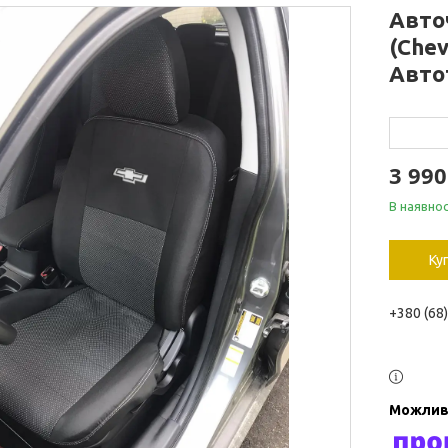
Авто
(Chev
Авто
3 990
В наявнос
Ку
+380 (68