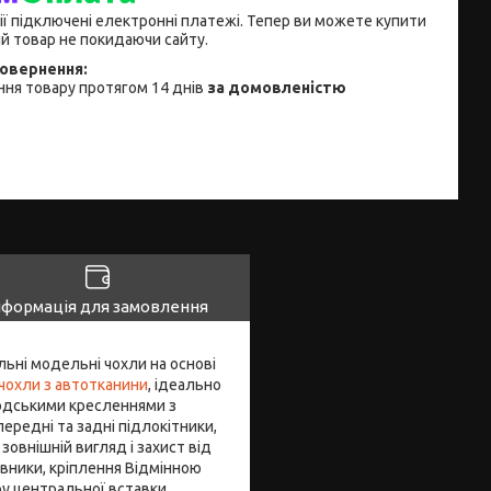
ії підключені електронні платежі. Тепер ви можете купити
й товар не покидаючи сайту.
ня товару протягом 14 днів
за домовленістю
нформація для замовлення
льні модельні чохли на основі
чохли з автотканини
, ідеально
водськими кресленнями з
передні та задні підлокітники,
овнішній вигляд і захист від
овники, кріплення Відмінною
ру центральної вставки