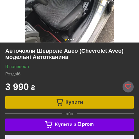
Авточохли Шевроле Авео (Chevrolet Aveo)
модельні Автотканина
В наявності
Роздріб
3 990
₴
Купити
або
Купити з