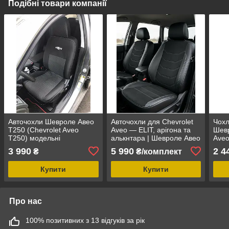
Подібні товари компанії
Авточохли Шевроле Авео
Авточохли для Chevrolet
Чохл
Т250 (Chevrolet Aveo
Aveo — ELIT, арігона та
Шевр
T250) модельні
алькнтара | Шевроле Авео
Aveo
Автотканина
авто
3 990
5 990
2 4
₴
₴/комплект
Укра
Купити
Купити
Про нас
100% позитивних з 13 відгуків за рік