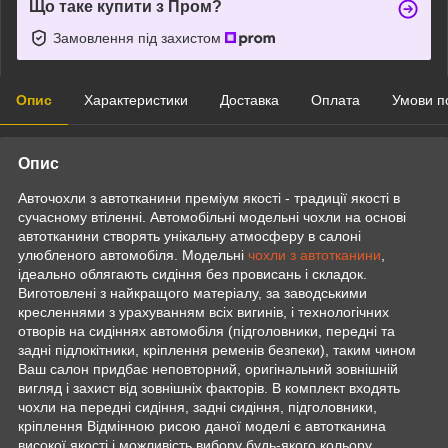
Що таке купити з Пром?
Замовлення під захистом
Опис
Характеристики
Доставка
Оплата
Умови п
Опис
Авточохли з автотканини преміум якості - традиції якості в
сучасному втіленні. Автомобільні модельні чохли на основі
автотканини створять унікальну атмосферу в салоні
улюбленого автомобіля. Модельні
чохли з автотканини
,
ідеально облягають сидіння без провисань і складок.
Виготовлені з найкращого матеріалу, за заводськими
кресленнями з урахуванням всіх вигинів, і технологічних
отворів на сидіннях автомобіля (підголовники, передні та
задні підлокітники, кріплення ременів безпеки), таким чином
Ваш салон придбає неповторний, оригінальний зовнішній
вигляд і захист від зовнішніх факторів. В комплект входять
чохли на передні сидіння, задні сидіння, підголовники,
кріплення Відмінною рисою даної моделі є автотканина
високої якості і можливість вибору будь-якого кольору