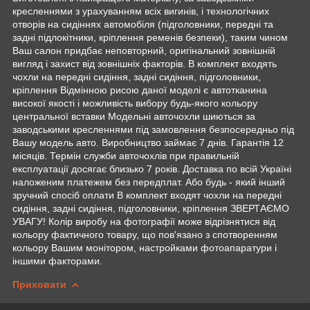
кресленнями з урахуванням всіх вигинів, і технологічних
отворів на сидіннях автомобіля (підголовники, передні та
задні підлокітники, кріплення ременів безпеки), таким чином
Ваш салон придбає неповторний, оригінальний зовнішній
вигляд і захист від зовнішніх факторів. В комплект входять
чохли на передні сидіння, задні сидіння, підголовники,
кріплення Відмінною рисою даної моделі є автотканина
високої якості і можливість вибору будь-якого кольору
центральної вставки Модельні авточохли шиються за
заводськими кресленнями під замовлення безпосередньо під
Вашу модель авто. Виробництво займає 7 днів. Гарантія 12
місяців. Термін служби авточохлів при правильній
експлуатації досягає близько 7 років. Доставка по всій Україні
наложеним платежем без передплат. Або будь - який інший
зручний спосіб оплати В комплект входят чохли на передні
сидіння, задні сидіння, підголовники, кріплення ЗВЕРТАЄМО
УВАГУ! Колір виробу на фотографії може відрізнятися від
кольору фактичного товару, що пов'язано з спотворенням
кольору Вашим монітором, настройками фотоапаратури і
іншими факторами.
Приховати