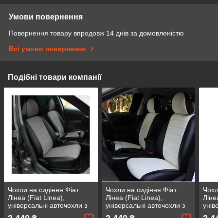
Умови повернення
Повернення товару впродовж 14 днів за домовленістю
Всі умови повернення
Подібні товари компанії
Чохли на сидіння Фіат
Чохли на сидіння Фіат
Чохл
Лінеа (Fiat Linea),
Лінеа (Fiat Linea),
Ліне
універсальні авточохли з
універсальні авточохли з
унів
екошкіри в Україні Чорно-
екошкіри в Україні Чорно-
екош
2 440
2 440
2 4