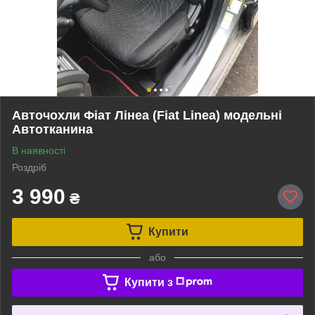
Авточохли Фіат Лінеа (Fiat Linea) модельні
Автотканина
В наявності
Роздріб
3 990
₴
Купити
або
Купити з