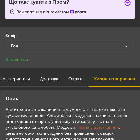
Що таке купити з Пром?
Замовлення під захистом
Колір
Год
В наявності
арактеристики
Доставка
Оплата
Умови повернення
Опис
Авточохли з автотканини преміум якості - традиції якості в
сучасному втіленні. Автомобільні модельні чохли на основі
автотканини створять унікальну атмосферу в салоні
улюбленого автомобіля. Модельні
чохли з автотканини
,
ідеально облягають сидіння без провисань і складок.
Виготовлені з найкращого матеріалу, за заводськими