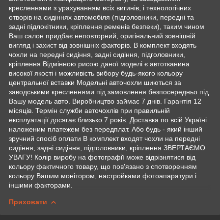
кресленнями з урахуванням всіх вигинів, і технологічних
отворів на сидіннях автомобіля (підголовники, передні та
задні підлокітники, кріплення ременів безпеки), таким чином
Ваш салон придбає неповторний, оригінальний зовнішній
вигляд і захист від зовнішніх факторів. В комплект входять
чохли на передні сидіння, задні сидіння, підголовники,
кріплення Відмінною рисою даної моделі є автотканина
високої якості і можливість вибору будь-якого кольору
центральної вставки Модельні авточохли шиються за
заводськими кресленнями під замовлення безпосередньо під
Вашу модель авто. Виробництво займає 7 днів. Гарантія 12
місяців. Термін служби авточохлів при правильній
експлуатації досягає близько 7 років. Доставка по всій Україні
наложеним платежем без передплат. Або будь - який інший
зручний спосіб оплати В комплект входят чохли на передні
сидіння, задні сидіння, підголовники, кріплення ЗВЕРТАЄМО
УВАГУ! Колір виробу на фотографії може відрізнятися від
кольору фактичного товару, що пов'язано з спотворенням
кольору Вашим монітором, настройками фотоапаратури і
іншими факторами.
Приховати