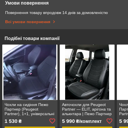
Умови повернення
Повернення товару впродовж 14 днів за домовленістю
Всі умови повернення
Подібні товари компанії
Чохли на сидіння Пежо
Авточохли для Peugeot
Чохл
Партнер (Peugeot
Partner — ELIT, арігона та
Парт
Partner), 1+1, універсальні
алькнтара | Пежо Партнер
Part
авточохли з екошкіри в
моде
1 530
5 990
5 9
₴
₴/комплект
Україні
екош