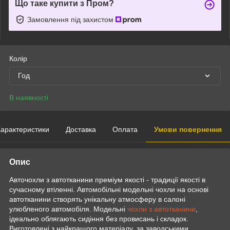
Що таке купити з Пром?
Замовлення під захистом
Колір
Год
В наявності
арактеристики
Доставка
Оплата
Умови повернення
Опис
Авточохли з автотканини преміум якості - традиції якості в
сучасному втіленні. Автомобільні модельні чохли на основі
автотканини створять унікальну атмосферу в салоні
улюбленого автомобіля. Модельні
чохли з автотканини
,
ідеально облягають сидіння без провисань і складок.
Виготовлені з найкращого матеріалу, за заводськими