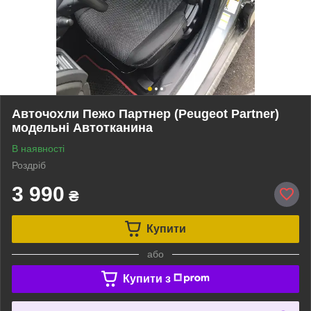
Авточохли Пежо Партнер (Peugeot Partner)
модельні Автотканина
В наявності
Роздріб
3 990
₴
Купити
або
Купити з