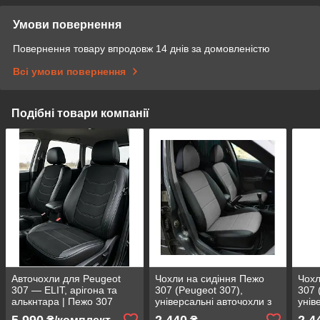
Умови повернення
Повернення товару впродовж 14 днів за домовленістю
Всі умови повернення
Подібні товари компанії
Авточохли для Peugeot
Чохли на сидіння Пежо
Чохл
307 — ELIT, арігона та
307 (Peugeot 307),
307 
алькнтара | Пежо 307
універсальні авточохли з
унів
екошкіри в Україні Чорно-
екош
5 990
2 440
2 4