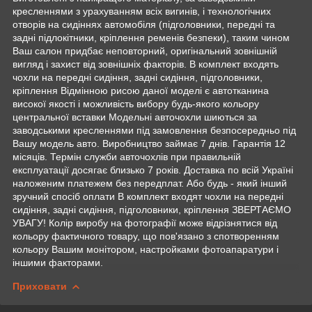
кресленнями з урахуванням всіх вигинів, і технологічних
отворів на сидіннях автомобіля (підголовники, передні та
задні підлокітники, кріплення ременів безпеки), таким чином
Ваш салон придбає неповторний, оригінальний зовнішній
вигляд і захист від зовнішніх факторів. В комплект входять
чохли на передні сидіння, задні сидіння, підголовники,
кріплення Відмінною рисою даної моделі є автотканина
високої якості і можливість вибору будь-якого кольору
центральної вставки Модельні авточохли шиються за
заводськими кресленнями під замовлення безпосередньо під
Вашу модель авто. Виробництво займає 7 днів. Гарантія 12
місяців. Термін служби авточохлів при правильній
експлуатації досягає близько 7 років. Доставка по всій Україні
наложеним платежем без передплат. Або будь - який інший
зручний спосіб оплати В комплект входят чохли на передні
сидіння, задні сидіння, підголовники, кріплення ЗВЕРТАЄМО
УВАГУ! Колір виробу на фотографії може відрізнятися від
кольору фактичного товару, що пов'язано з спотворенням
кольору Вашим монітором, настройками фотоапаратури і
іншими факторами.
Приховати